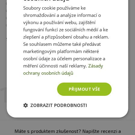
✅ Perfektně namíchaný drink bez hrudek
Soubory cookie používáme ke
✅ Velký objem
shromažďování a analýze informací o
✅ Vyklápěcí víčko
výkonu a používání webu, zajištění
✅ Extra kvalitní a odolný materiál
fungování funkcí ze sociálních médií a ke
zlepšení a přizpůsobení obsahu a reklam.
Specifikace:
Ryska uvnitř i vně šejkru do 739 ml, sítko
Se souhlasem můžeme také předávat
pro perfektní promíchaní, těsnící guma, barva - černá,
marketingovým platformám některé
Zobrazit celý popis
viz foto
osobní údaje za účelem personalizace a
měření účinnosti naší reklamy.
Zásady
ochrany osobních údajů
Recenze
Hodnotil již 1 zákazník
PŘIJMOUT VŠE
4. 6. 2024 v 13:29
Aleš Večeřa
ZOBRAZIT PODROBNOSTI
:-):-)
Máte s produktem zkušenost? Napište recenzi a