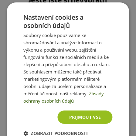
Doporučujeme vám podobné produkty
Nastavení cookies a
osobních údajů
Soubory cookie používáme ke
shromažďování a analýze informací o
výkonu a používání webu, zajištění
fungování funkcí ze sociálních médií a ke
zlepšení a přizpůsobení obsahu a reklam.
Se souhlasem můžeme také předávat
marketingovým platformám některé
osobní údaje za účelem personalizace a
BioTechUSA šejkr Wave+ Nano 300 ml + 150 ml
měření účinnosti naší reklamy.
Zásady
ochrany osobních údajů
89 Kč
skladem
ihned k expedici
PŘIJMOUT VŠE
ZOBRAZIT PODROBNOSTI
Zobrazit všechny produkty v akci