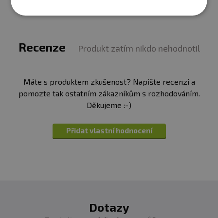
Recenze
Produkt zatím nikdo nehodnotil
Máte s produktem zkušenost? Napište recenzi a
pomozte tak ostatním zákazníkům s rozhodováním.
Děkujeme :-)
Přidat vlastní hodnocení
Dotazy