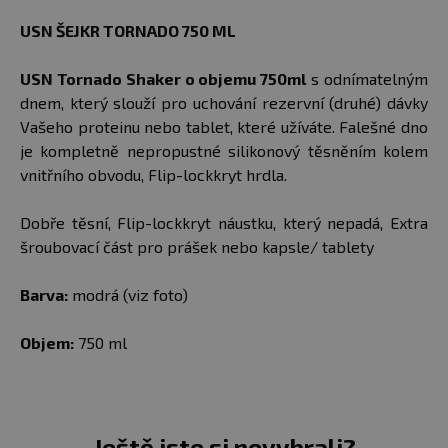
USN ŠEJKR TORNADO 750 ML
USN Tornado Shaker o objemu 750ml
s odnímatelným
dnem, který slouží pro uchování rezervní (druhé) dávky
Vašeho proteinu nebo tablet, které užíváte. Falešné dno
je kompletně nepropustné silikonový těsněním kolem
vnitřního obvodu, Flip-lockkryt hrdla.
Dobře těsní, Flip-lockkryt náustku, který nepadá, Extra
šroubovací část pro prášek nebo kapsle/ tablety
Barva:
modrá (viz foto)
Objem:
750 ml
Ještě jste si nevybrali?