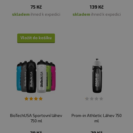
75 Kč
139 Kč
skladem
ihned k expedici
skladem
ihned k expedici
Vložit do košíku
BioTechUSA Sportovní láhev
Prom-in Athletic Láhev 750
750 ml
ml
79 Kč
79 Kč