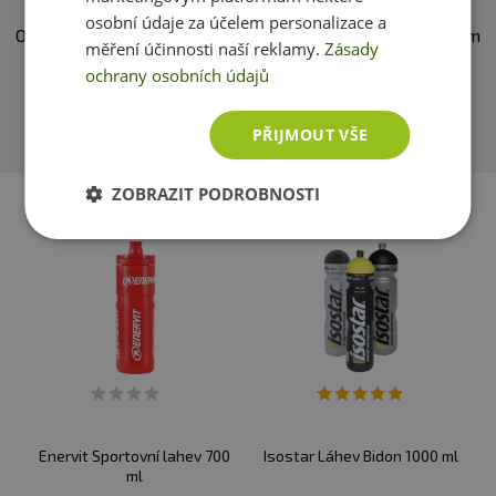
osobní údaje za účelem personalizace a
O našich produktech víme skoro vše. Zeptejte se, rádi vám
měření účinnosti naší reklamy.
Zásady
pomůžeme.
ochrany osobních údajů
Přidat dotaz
PŘIJMOUT VŠE
ZOBRAZIT PODROBNOSTI
Enervit Sportovní lahev 700
Isostar Láhev Bidon 1000 ml
ml