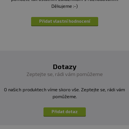
Kyselina asparagová
4,35 g
1,09 g
Děkujeme :-)
Cystin
0,52 g
0,13 g
Přidat vlastní hodnocení
Kyselina glutamová
9,33 g
2,33 g
Glycin
2,85 g
0,71 g
Histidin
1,15 g
0,29 g
Isoleucin
2,12 g
0,53 g
Leucin
3 g
0,75 g
Dotazy
Lysin
1,67 g
0,42 g
Zeptejte se, rádi vám pomůžeme
Methionin
0,99 g
0,25 g
O našich produktech víme skoro vše. Zeptejte se, rádi vám
Fenylalanin
2,34 g
0,59 g
pomůžeme.
Prolin
2,07 g
0,52 g
Přidat dotaz
Serin
1,81 g
0,45 g
Threonin
1,68 g
0,42 g