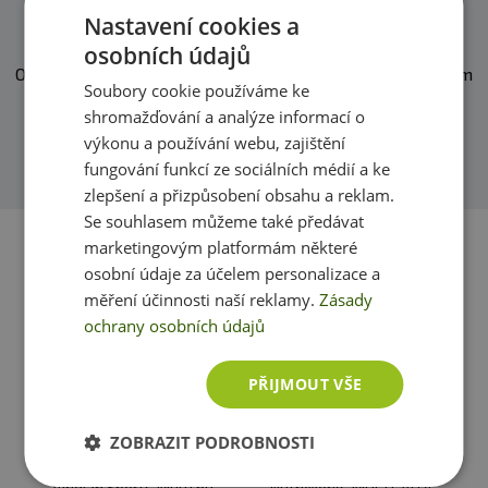
Zeptejte se, rádi vám pomůžeme
Nastavení cookies a
Počet dávek v balení:
90
osobních údajů
O našich produktech víme skoro vše. Zeptejte se, rádi vám
Soubory cookie používáme ke
Minimální trvanlivost:
Viz. obal
pomůžeme.
shromažďování a analýze informací o
výkonu a používání webu, zajištění
Upozornění:
Doplněk stravy. Vhodné zejména pro
Přidat dotaz
fungování funkcí ze sociálních médií a ke
sportovce. Není náhradou pestré stravy. Nepřekračujte
zlepšení a přizpůsobení obsahu a reklam.
doporučené denní dávkování. Ukládejte mimo dosah
Se souhlasem můžeme také předávat
dětí! není vhodné pro děti, těhotné a kojící ženy.
marketingovým platformám některé
Skladujte v suchu a při teplotě do 25 °C. Nevystavujte
osobní údaje za účelem personalizace a
přímému slunečnímu záření. Chraňte před mrazem.
měření účinnosti naší reklamy.
Zásady
Výrobce neručí za vady vzniklé nevhodným skladováním
ochrany osobních údajů
a použitím.
Upozornění pro alergiky:
Alergeny ve složení produktu
PŘIJMOUT VŠE
tučně zvýrazněny.
ZOBRAZIT PODROBNOSTI
Viridian Sports Multi 60
NutriWorks MULTI-VITA-