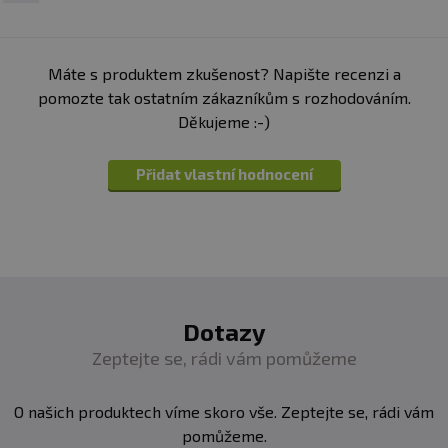
Kyselina listová (kyselina
400 mcg
200
pteroylmonoglutamová)
%
Máte s produktem zkušenost? Napište recenzi a
Jód (jodid draselný)
150 mcg
100
%
pomozte tak ostatním zákazníkům s rozhodováním.
Děkujeme :-)
Selen (L-seleno-methionin)
55 mcg
100
%
Přidat vlastní hodnocení
Vitamín K1 (fyllochinon)
50 mcg
66 %
Chrom (pikolinát chromitý)
50 mcg
125
%
Molybden (molybdenan
50 mcg
100
amonný)
%
Biotin
30 mcg
60 %
Dotazy
Zeptejte se, rádi vám pomůžeme
Vitamín D3 (cholekalciferol)
10 mcg
200
%
O našich produktech víme skoro vše. Zeptejte se, rádi vám
Vitamín B12 (adenocobalamin
2,5 mcg
100
a methylkobalamin)
%
pomůžeme.