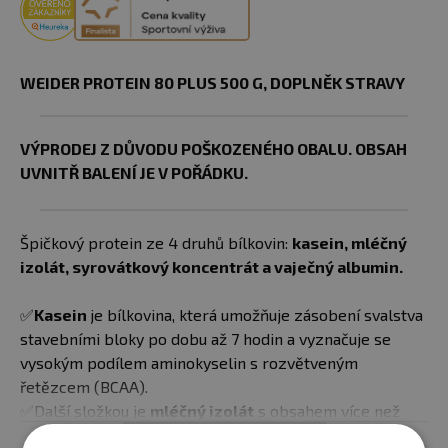
WEIDER PROTEIN 80 PLUS 500 G, DOPLNĚK STRAVY
VÝPRODEJ Z DŮVODU POŠKOZENÉHO OBALU. OBSAH
UVNITŘ BALENÍ JE V POŘÁDKU.
Špičkový protein ze 4 druhů bílkovin:
kasein, mléčný
izolát, syrovátkový koncentrát a vaječný albumin.
✅
Kasein
je bílkovina, která umožňuje zásobení svalstva
stavebními bloky po dobu až 7 hodin a vyznačuje se
vysokým podílem aminokyselin s rozvětveným
řetězcem (BCAA).
✅Další složkou je
mléčný izolát
s obsahem více než
90 % bílkovin a jen velmi malým množstvím tuku a
Zobrazit celý popis