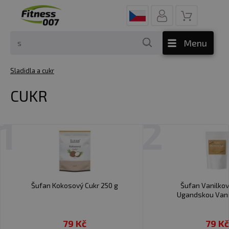
Menu
Sladidla a cukr
CUKR
1
2
Šufan Kokosový Cukr 250 g
Šufan Vanilkov
Ugandskou Vani
79 Kč
79 Kč