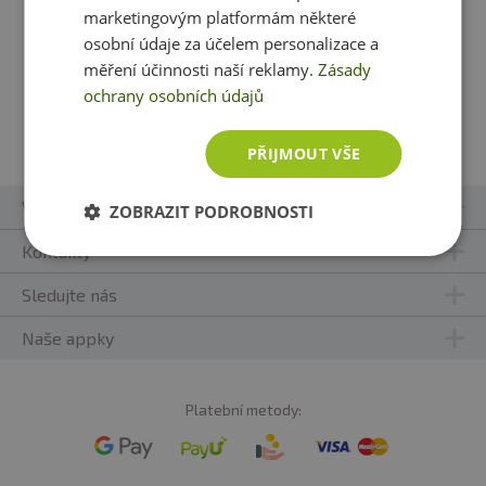
marketingovým platformám některé
79 Kč
79 Kč
osobní údaje za účelem personalizace a
skladem
ihned k expedici
skladem
ihned k expedici
měření účinnosti naší reklamy.
Zásady
ochrany osobních údajů
Vložit do košíku
Vložit do košíku
PŘIJMOUT VŠE
Vše o nákupu
ZOBRAZIT PODROBNOSTI
Kontakty
Sledujte nás
Naše appky
Platební metody: