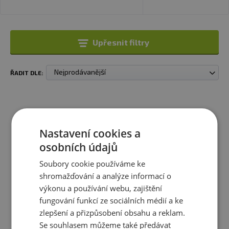
Upřesnit filtry
Nejprodávanější
ŘADIT DLE:
Nastavení cookies a
osobních údajů
Soubory cookie používáme ke
shromažďování a analýze informací o
výkonu a používání webu, zajištění
fungování funkcí ze sociálních médií a ke
Novinky
zlepšení a přizpůsobení obsahu a reklam.
Šufan Kokosový Cukr 250 g
Šufan Vanilkový Cukr S
Ugandskou Vanilkou 50 g
Se souhlasem můžeme také předávat