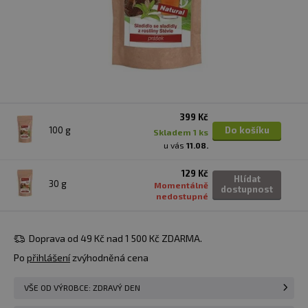
399 Kč
100 g
Do košíku
skladem 1 ks
u vás
11.08.
129 Kč
Hlídat
30 g
Momentálně
dostupnost
nedostupné
Doprava od 49 Kč nad 1 500 Kč ZDARMA.
Po
přihlášení
zvýhodněná cena
VŠE OD VÝROBCE: ZDRAVÝ DEN