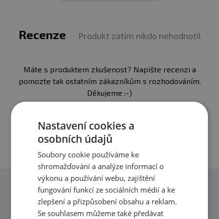
✅ možno mýt v myčce
✅ celkový objem 750 ml
✅ bez BPA
Recenze
Produkt zatím nikdo nehodnotil
Barva:
černá (viz. obrázek)
Máte s produktem zkušenost? Napište recenzi a
Materiál:
plast bez BPA
pomozte tak ostatním zákazníkům s rozhodováním.
Děkujeme :-)
Přidat vlastní hodnocení
Nastavení cookies a
osobních údajů
Soubory cookie používáme ke
shromažďování a analýze informací o
výkonu a používání webu, zajištění
fungování funkcí ze sociálních médií a ke
Dotazy
zlepšení a přizpůsobení obsahu a reklam.
Zeptejte se, rádi vám pomůžeme
Se souhlasem můžeme také předávat