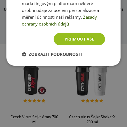
marketingovým platformám některé
O našich produktech víme skoro vše. Zeptejte se, rádi vám
osobní údaje za účelem personalizace a
pomůžeme.
měření účinnosti naší reklamy.
Zásady
ochrany osobních údajů
Přidat dotaz
PŘIJMOUT VŠE
ZOBRAZIT PODROBNOSTI
Czech Virus Šejkr Army 700
Czech Virus Šejkr ShakerX
ml
700 ml