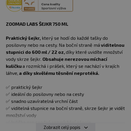
ZOOMAD LABS ŠEJKR 750 ML
Praktický šejkr,
který se hodí do každé tašky do
posilovny nebo na cesty. Na boční straně má
viditelnou
stupnici do 600 ml / 22 oz,
díky které uvidíte množství
vody skrze šejkr.
Obsahuje nerezovou míchací
kuličku
a rozmíchá i prášek, který se nachází v krajích
láhve,
a
díky skvělému těsnění neprotéká.
✅ praktický šejkr
✅ ideální do posilovny nebo na cesty
✅ snadno uzavíratelná vrchní část
✅ viditelná stupnice na boční straně, skrze šejkr je vidět
množství vody
✅ kulička pro snadné rozmíchání nápoje
Zobrazit celý popis
✅ neprotéká