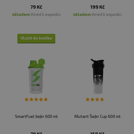
79 Kč
199 Kč
skladem
ihned k expedici
skladem
ihned k expedici
Vložit do košíku
SmartFuel šejkr 600 ml
Mutant Šejkr Cup 600 ml
79 Kč
159 Kč