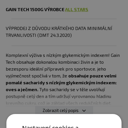
GAIN TECH 1500G VÝROBCE
ALL STARS
VÝPRODEJ Z DŮVODU KRÁTKÉHO DATA MINIMÁLNÍ
TRVANLIVOSTI (DMT 24.3.2020)
Komplexní výživa s nízkým glykemickým indexem! Gain
Tech obsahuje dokonalou kombinaci živin a je to
bezesporu ideální přípravek pro sportovce. jeho
vyjímečnost spočívá v tom, že
obsahuje pouze velmi
pomalé sacharidy s nízkým glykemickým indexem:
oves a ječmen.
Tyto sacharidy se v těle uvolňují
postupně celý den a tím udržují vyrovnanou hladinu
krevního cukru, což je základ všech redukčních diet.
Zobrazit celý popis
Na rozdíl od jiných gainerů formule GAIN-TECH
neobsahuje jednoduché sacharidy!