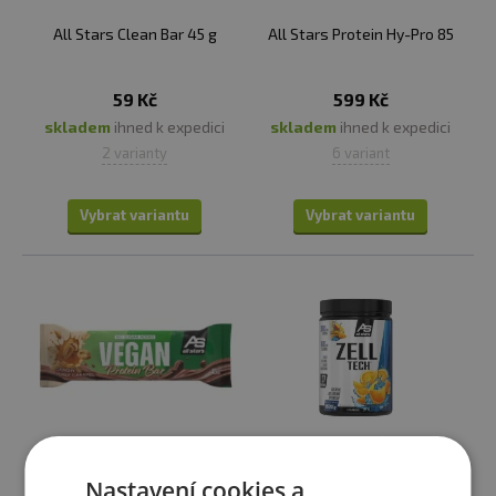
All Stars Clean Bar 45 g
All Stars Protein Hy-Pro 85
59 Kč
599 Kč
skladem
ihned k expedici
skladem
ihned k expedici
2 varianty
6 variant
Vybrat variantu
Vybrat variantu
Novinky
Nastavení cookies a