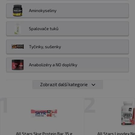
zárukou, že vše, co by měl suplement dle etikety
Aminokyseliny
obsahovat, také beze zbytku a bez výjimek obsahuje.
Spalovače tuků
Tyčinky, sušenky
Anabolizéry a NO doplňky
Zobrazit další kategorie
1
2
All Stars Skyr Protein Bar 35 g
All Stars Lipodex N