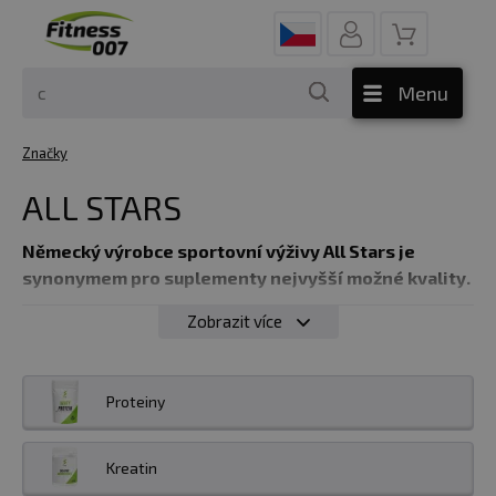
Menu
Značky
ALL STARS
Německý výrobce sportovní výživy All Stars je
synonymem pro suplementy nejvyšší možné kvality.
Zobrazit více
Německý výrobce sportovní výživy
All Stars
je
synonymem pro suplementy nejvyšší možné kvality. All
Stars nabízí kompletní sortiment výrobků od
Proteiny
aminokyselin, přes proteinové a sacharidové produkty
až po spalovače tuků s maximální účinností. All Stars
využívá při výrobě pouze a jen nejkvalitnější suroviny,
Kreatin
tzn. výsledkem je vždy produkt nesporných kvalit se