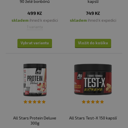
90 želé bonbónů
kapslí
499 Kč
749 Kč
skladem
ihned k expedici
skladem
ihned k expedici
1 varianta
Vybrat variantu
Vložit do košíku
All Stars Protein Deluxe
All Stars Test-X 150 kapslí
300g