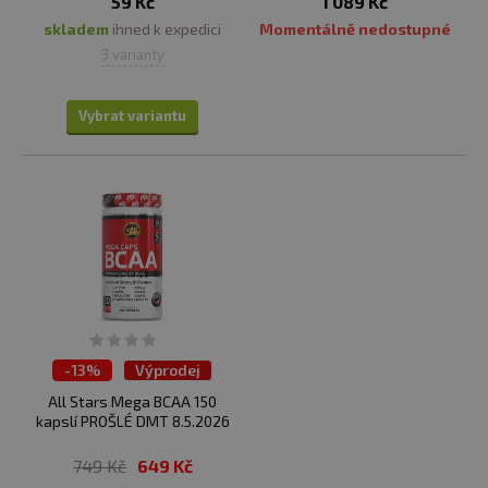
59 Kč
1 089 Kč
skladem
ihned k expedici
Momentálně nedostupné
3 varianty
Vybrat variantu
-
13%
Výprodej
All Stars Mega BCAA 150
kapslí PROŠLÉ DMT 8.5.2026
749 Kč
649 Kč