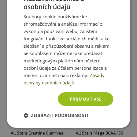
All Stars Vegan Plant Based
All Stars Zell Tech 1500 g
osobních údajů
Protein 45 g
Soubory cookie používáme ke
49 Kč
899 Kč
shromažďování a analýze informací o
skladem
ihned k expedici
skladem
ihned k expedici
výkonu a používání webu, zajištění
1 varianta
1 varianta
fungování funkcí ze sociálních médií a ke
zlepšení a přizpůsobení obsahu a reklam.
Vybrat variantu
Se souhlasem můžeme také předávat
Vybrat variantu
marketingovým platformám některé
osobní údaje za účelem personalizace a
měření účinnosti naší reklamy.
Zásady
ochrany osobních údajů
PŘIJMOUT VŠE
ZOBRAZIT PODROBNOSTI
Novinky
All Stars Creatine Gummies
All Stars Mega BCAA 150