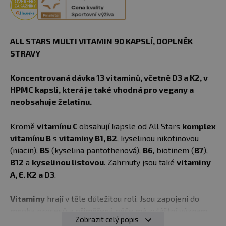
ALL STARS MULTI VITAMIN 90 KAPSLÍ, DOPLNĚK
STRAVY
Koncentrovaná dávka 13 vitaminů, včetně D3 a K2, v
HPMC kapsli, která je také vhodná pro vegany a
neobsahuje želatinu.
Kromě
vitamínu C
obsahují kapsle od All Stars
komplex
vitamínu B
s
vitaminy B1, B2
, kyselinou nikotinovou
(niacin),
B5
(kyselina pantothenová),
B6
, biotinem (
B7
),
B12
a
kyselinou listovou
. Zahrnuty jsou také
vitaminy
A, E. K2 a D3
.
Vitaminy
hrají v těle důležitou roli. Jsou zapojeni do
mnoha procesů a přiměřená péče má zvláštní význam
Zobrazit celý popis
pro celkovou vitalitu lidského těla.
Vitaminy B
se