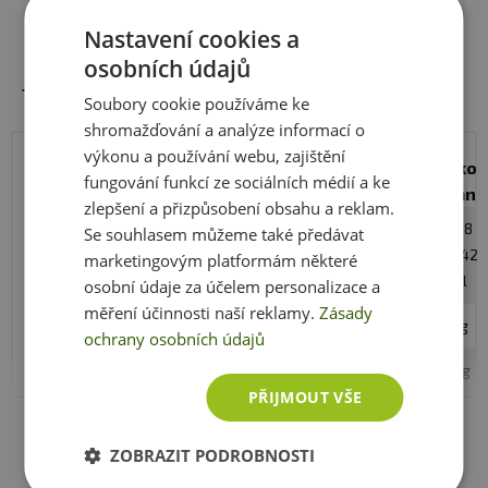
Nastavení cookies a
osobních údajů
Tabulka nutričních hodnot (100 g):
Soubory cookie používáme ke
shromažďování a analýze informací o
výkonu a používání webu, zajištění
stracciatella
kokos
toffee
marcipán
kokos
fungování funkcí ze sociálních médií a ke
anana
zlepšení a přizpůsobení obsahu a reklam.
energet.
1523 kJ/364
1842
1452
1521
1768
Se souhlasem můžeme také předávat
hodnota
kcal
kJ/441
kJ/347
kJ/363
kJ/422
marketingovým platformám některé
kcal
kcal
kcal
kcal
osobní údaje za účelem personalizace a
měření účinnosti naší reklamy.
Zásady
bílkoviny
28 g
18 g
31 g
28 g
21 g
ochrany osobních údajů
sacharidy
30 g
36 g
27 g
33 g
39 g
PŘIJMOUT VŠE
Zobrazit celé parametry
cukry
14 g
27 g
12 g
16 g
26 g
ZOBRAZIT PODROBNOSTI
tuky
13 g
23 g
11 g
12 g
19 g