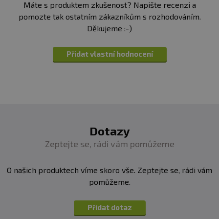
Máte s produktem zkušenost? Napište recenzi a
KDY JE NEJLEPŠÍ TEST-X UŽÍVAT?
pomozte tak ostatním zákazníkům s rozhodováním.
5 kapslí denně ráno k snídani, zapít dostatečným
Děkujeme :-)
množstvím vody.
Přidat vlastní hodnocení
JAK DLOUHO MOHU PRODUKT UŽÍVAT?
Doporučuje se cyklování: 8 týdnů užívání, poté 4
týdny pauza.
MOHU KOMBINOVAT S DALŠÍMI DOPLŇKY?
Během užívání se nedoporučuje současně užívat
další produkty obsahující zinek.
Dotazy
Zeptejte se, rádi vám pomůžeme
OBSAHUJE KOFEIN NEBO STIMULANTY?
Ne, produkt je bez kofeinu.
O našich produktech víme skoro vše. Zeptejte se, rádi vám
pomůžeme.
PRO KOHO NENÍ PRODUKT VHODNÝ?
Není vhodný pro děti, osoby mladší 18 let, kojící a
Přidat dotaz
těhotné ženy.