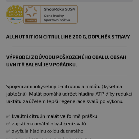
ALLNUTRITION CITRULLINE 200 G, DOPLNĚK STRAVY
VÝPRODEJ Z DŮVODU POŠKOZENÉHO OBALU. OBSAH
UVNITŘ BALENÍ JE V POŘÁDKU.
Spojení aminokyseliny L-citrulinu a malátu (kyselina
jablečná). Malát pomáhá udržet hladinu ATP díky redukci
laktátu za účelem lepší regenerace svalů po výkonu.
✅ kvalitní citrulin malát ve formě prášku
✅ zajistí maximální okysličení svalů
✅ zvyšuje hladinu oxidu dusnatého
✅ snižuje fyzickou a psychickou únavu