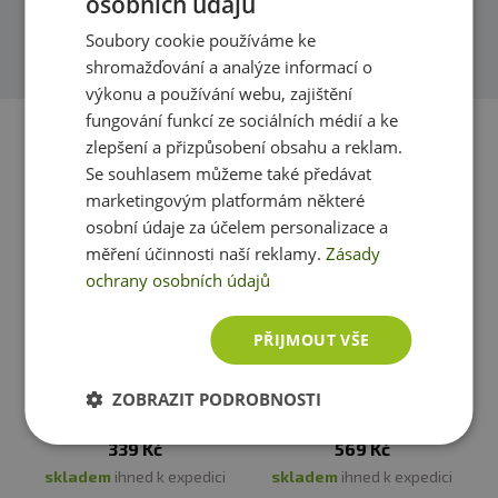
osobních údajů
Upozornění
: Doplněk stravy. Vhodné zejména pro
Soubory cookie používáme ke
sportovce. Není náhradou pestré stravy. Nepřekračujte
Přidat dotaz
shromažďování a analýze informací o
doporučené denní dávkování. Ukládejte mimo dosah
výkonu a používání webu, zajištění
dětí! Není vhodné pro děti, těhotné a kojící ženy.
fungování funkcí ze sociálních médií a ke
Skladujte v suchu a při teplotě do 25 °C. Nevystavujte
zlepšení a přizpůsobení obsahu a reklam.
přímému slunečnímu záření. Chraňte před mrazem.
Se souhlasem můžeme také předávat
Výrobce neručí za vady vzniklé nevhodným skladováním
marketingovým platformám některé
a použitím.
osobní údaje za účelem personalizace a
měření účinnosti naší reklamy.
Zásady
Upozornění pro alergiky
: Alergeny ve složení produktu
ochrany osobních údajů
tučně
zvýrazněny. Může obsahovat stopy obilovin
obsahujících lepek, sóji, mléka, vajec.
PŘIJMOUT VŠE
Scitec Citrulline Malate 90
BiotechUSA Citrulline Malate
ZOBRAZIT PODROBNOSTI
kapslí
300 g
339 Kč
569 Kč
skladem
ihned k expedici
skladem
ihned k expedici