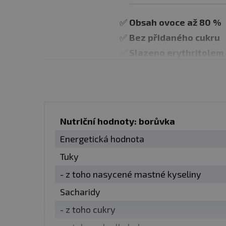
✅
Obsah ovoce až 80 %
✅
Bez přidaného cukru
✅
Slazeno erythritolem
✅ Bez aspartamu
✅ Bez umělých barviv
✅ Perfektní do dezertů, n
✅ Vysoce kvalitní ručně k
Nutriční hodnoty: borůvka
Energetická hodnota
✅ INTENZIVNÍ CHUŤ BE
Tuky
Frulove in Jelly je ideální
- z toho nasycené mastné kyseliny
přidanému cukru. Slazení
Sacharidy
umožňuje zachovat plnou c
- z toho cukry
obaluje celé kusy ovoce a