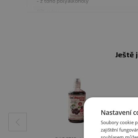
- z toho polyalkoholy
✅ UNIVERZÁLNÍ VYUŽITÍ
Bílkoviny
Frulove in Jelly se skvěl
Sůl
těstovin, při pečení dezert
Vláknina
svěže, bez umělých tónů
Výživové údaje jsou uvedeny pro příchuť 
příchutí se mohou mírně lišit.
Ještě 
✅ KVALITA NA PRVNÍM M
Veškeré ovoce je před zp
chuť. Frulove in Jelly doka
radosti z jídla
.
Dávkování:
Vždy, když na 
Nastavení c
Soubory cookie p
Balení:
1000 g
zajištění fungová
souhlasem můžem