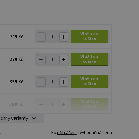
Vložit do
319 Kč
košíku
Vložit do
279 Kč
košíku
Vložit do
339 Kč
košíku
Vložit do
389 Kč
košíku
chny varianty
Vložit do
349 Kč
košíku
.
Po
přihlášení
zvýhodněná cena