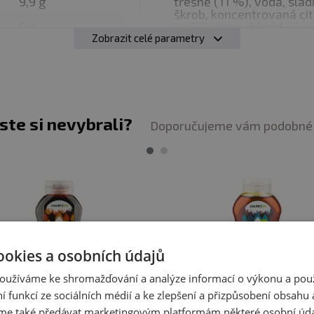
9,9 g
třešně (11 %), voda, slad
škrob, koncentrovaná cit
 V KUCHYNI
0 g
stabilizátor: chlorid váp
Zobrazit celé parametry
příchutě, koncentrát z ar
e hodí:
do vaflí a palačinek, do jogurtů a kaší, na zmrzlin
0 g
sladkých brambor, jablka
ů nebo jen tak na lžičku.
Díky vysokému podílu ovoce p
obiloviny obsahující l
2,4 g
ořechy, arašídy a výrob
.
borůvka, u dalších
Borůvka:
Borůvky (80 %),
jste si nevybrali?
modifikovaný kukuřičný š
ÍSTĚ
Doporučujeme vám podobné 
regulátor kyselosti (chl
racováním
ručně přebráno a kontrolováno
, aby byla z
mrkve, konzervanty (sorb
obsahovat obiloviny ob
zuje, že
nízkokalorická strava může být zároveň plná 
mléko, ořechy, arašídy 
Jablko/skořice:
Jablka 8
modifikovaný kukuřičný š
(sorban draselný), sladid
ně máte chuť! :)
obsahující lepek, vejc
ookies a osobních údajů
arašídy a výrobky z nic
oužíváme ke shromažďování a analýze informací o výkonu a pou
Marakuja/mango
: Mang
ní funkcí ze sociálních médií a ke zlepšení a přizpůsobení obsahu 
(erythritol), voda, modi
e také předávat marketingovým platformám některé osobní úda