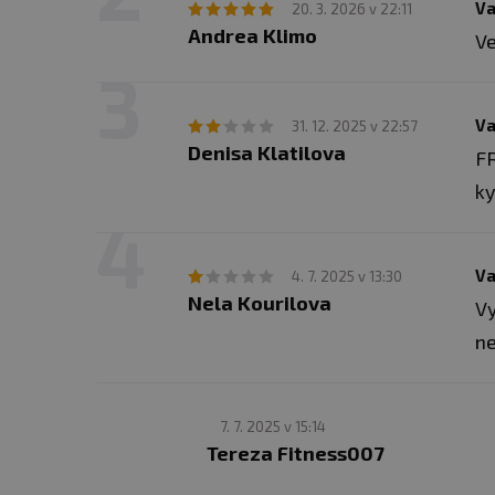
Va
20. 3. 2026 v 22:11
Andrea Klimo
Ve
Va
31. 12. 2025 v 22:57
Denisa Klatilova
FR
ky
Va
4. 7. 2025 v 13:30
Nela Kourilova
Vy
ne
7. 7. 2025 v 15:14
Tereza Fitness007