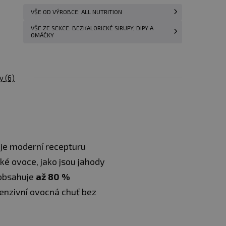
Vložit do
349 Kč
VŠE OD VÝROBCE: ALL NUTRITION
košíku
VŠE ZE SEKCE: BEZKALORICKÉ SIRUPY, DIPY A
OMÁČKY
Vložit do
299 Kč
košíku
Vložit do
zy
(6)
289 Kč
košíku
Vložit do
249 Kč
košíku
uje moderní recepturu
Vložit do
329 Kč
košíku
ké ovoce, jako jsou jahody
 obsahuje
až 80 %
Vložit do
299 Kč
tenzivní ovocná chuť bez
košíku
Hlídat
239 Kč