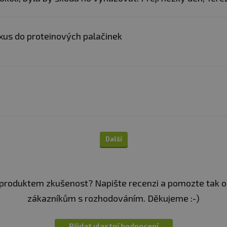
dřeň (16%), kiwi (16%), a
modifikovaný kukuřičný š
konzervant (sorbát drasel
sladidlo (sukralóza).
Můž
xus do proteinových palačinek
vejce, sezamová semínk
nich.
Jablko/hruška
: Hruška 
voda, modifikovaný kuku
draselný), sladidlo (sukr
obiloviny obsahující l
ořechy, arašídy a výrob
Jablko/mango
: Mango (
Další
voda, modifikovaný kuku
draselný), sladidlo (sukr
obiloviny obsahující l
ořechy, arašídy a výrob
produktem zkušenost? Napište recenzi a pomozte tak 
Švestka
: Švestkové pyré
zákazníkům s rozhodováním. Děkujeme :-)
zahušťovadlo (pektiny), 
(sorban draselný), arom
lepek, vejce, sezamová
Přidat vlastní hodnocení