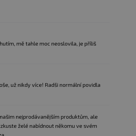
(20%), borůvka (20 %), malina (18%), černý
%), sladidlo (erythritol), voda, modifikovaný
černý koncentrát mrkev, barvivo (betanin),
ný), stabilizátor (chlorid vápenatý), sladidlo
vat obiloviny obsahující lepek, vejce,
o, ořechy, arašídy a výrobky z nich.
utím, mě tahle moc neoslovila, je příliš
, sladidlo (erythritol), voda, modifikovaný
ry kyselosti (chlorid vápenatý), aromata,
lný), barvivo (karoteny), sladidlo
vat obiloviny obsahující lepek, vejce,
o, ořechy, arašídy a výrobky z nich.
oše, už nikdy více! Radši normální povidla
sladidlo (erythritol), voda, modifikovaný
 (betanin), citrónová šťáva (z koncetrované
osti (chlorid vápenatý), aromata, konzervant
 sladidlo (sukralóza).
Může obsahovat
epek, vejce, sezamová semínka, mléko,
 k našim nejprodávanějším produktům, ale
ky z nich.
la, zkuste želé nabídnout někomu ve svém
(16%), pyré z mučenky (16 %), pomerančová
za