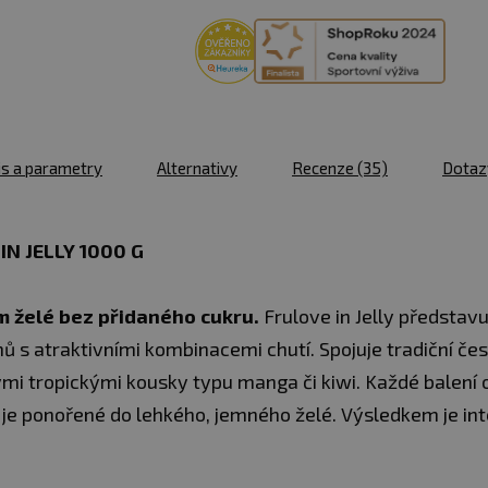
1000 g
skladem 5 ks
mango/marakuja
u vás
11.08.
1000 g
skladem 4 ks
malina/jablko
u vás
11.08.
1000 g
skladem > 5 ks
s a parametry
Alternativy
Recenze
(35)
Dota
jablko/
u vás
11.08.
hruška
1000 g
skladem 5 ks
N JELLY 1000 G
jablko
u vás
11.08.
m želé bez přidaného cukru.
Frulove in Jelly představ
1000 g
skladem > 5 ks
meruňka/pomeranč
u vás
11.08.
s atraktivními kombinacemi chutí. Spojuje tradiční čes
mi tropickými kousky typu manga či kiwi. Každé balení
1000 g
skladem > 10
malina/granátové
ks
é je ponořené do lehkého, jemného želé. Výsledkem je in
jablko
u vás
11.08.
1000 g
Momentálně