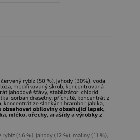
dostupnost
Hlídat
279 Kč
dostupnost
Hlídat
289 Kč
dostupnost
Hlídat
324 Kč
dostupnost
:
červený rybíz (50 %), jahody (30%), voda,
kralóza, modifikovaný škrob, koncentrovaná
Hlídat
389 Kč
dostupnost
át jahodové šťávy, stabilizátor: chlorid
tka: sorban draselný, příchutě, koncentrát z
 zároveň se vyhnout
a, koncentrát ze sladkých brambor, jablka,
Hlídat
429 Kč
 obsahovat obiloviny obsahující lepek,
ožstvím sukralózy, což
dostupnost
a, mléko, ořechy, arašídy a výrobky z
pomínající želé jemně
Hlídat
389 Kč
kosti.
dostupnost
rybíz (46 %), jahody (12 %), maliny (11 %),