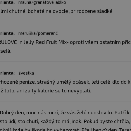
rianta:
malina/granátové jablko
Lesní ovoce
: ostružina 
lmi chutné, bohaté na ovocie ,prirodzene sladké
rybíz (12%), brusinka (10
kukuřičný škrob, aroma, 
konzervant (sorbát drasel
(sukralóza).
Může obsaho
rianta:
meruňka/pomeranč
sezamová semínka, mlék
ULOVE In Jelly Red Fruit Mix- oproti všem ostatním přích
selá..
Broskev
: broskev (80 %)
kukuřičný škrob, eguláto
konzervant (sorbát drase
(sukralóza).
Může obsaho
sezamová semínka, mlék
rianta:
švestka
hozené peníze, strašný umělý ocásek, letí celé kilo do k
Třešeň
: Třešeň (80 %), 
ž toto, ani za ty kalorie se to nevyplatí.
kukuřičný škrob, barvivo
šťávy), regulátory kysel
(sorbát draselný), aroma,
obiloviny obsahující l
Dobrý den, moc nás mrzí, že vás želé neoslovilo. Patří
ořechy, arašídy a výrob
sto lidí, sto chutí, každý to má jinak. Pokud byste chtě
Exotické ovoce
: mango 
okolí, byla by škoda ho vyhazovat. Přeji hezký den, Tere