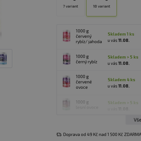
7 variant
18 variant
1000 g
skladem 1 ks
červený
u vás
11.08.
rybíz/ jahoda
1000 g
skladem > 5 ks
černý rybíz
u vás
11.08.
1000 g
skladem 4 ks
červené
u vás
11.08.
ovoce
1000 g
skladem > 5 ks
lesní ovoce
u vás
11.08.
Vše
1000 g
skladem 1 ks
jahoda
u vás
11.08.
Doprava od 49 Kč nad 1 500 Kč ZDARMA