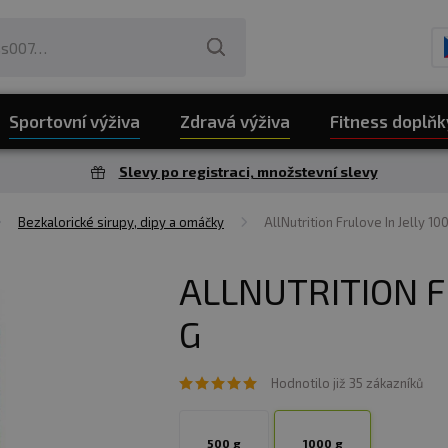
Sportovní výživa
Zdravá výživa
Fitness doplňk
Slevy po registraci, množstevní slevy
Bezkalorické sirupy, dipy a omáčky
AllNutrition Frulove In Jelly 10
ALLNUTRITION F
G
Hodnotilo již 35 zákazníků
500 g
1000 g