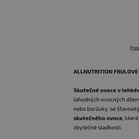
Popi
ALLNUTRITION FRULOVE I
Skutečné ovoce v lehké
lahodných ovocných džemů 
nebo borůvky, se šťavnatý
skutečného ovoce
, kter
zbytečné sladkosti.