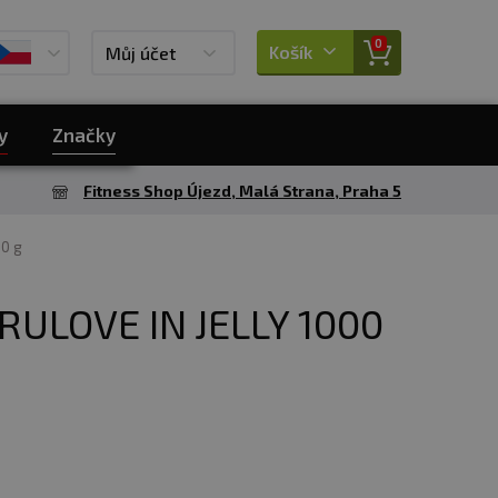
0
Košík
Můj účet
y
Značky
Fitness Shop Újezd, Malá Strana, Praha 5
00 g
RULOVE IN JELLY 1000