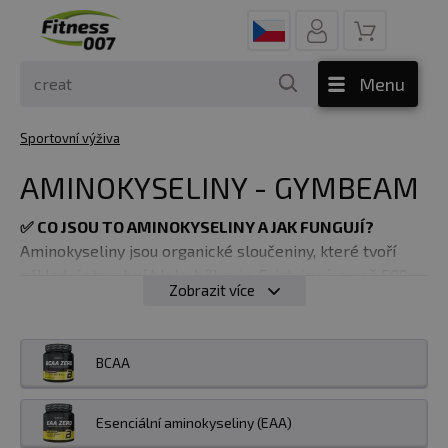
Menu
Sportovní výživa
AMINOKYSELINY - GYMBEAM
✅
CO JSOU TO AMINOKYSELINY A JAK FUNGUJÍ?
Aminokyseliny jsou organické sloučeniny, které tvoří
základní stavební bloky bílkovin. Existuje více než 500
Zobrazit více
různých typů aminokyselin přírodního původu, pouze 21
z nich je nezbytných pro správné fungování našeho těla.
Z tohoto počtu neumí
naše tělo samo syntetizovat 9
BCAA
aminokyselin, označujeme je jako esenciální a jejich
příjem je závislý na stravě
. Aminokyseliny mají v
organismu řadu důležitých funkcí a účastní se
Esenciální aminokyseliny (EAA)
fyziologický procesů v těle, vzniku enzymů i hormonů.