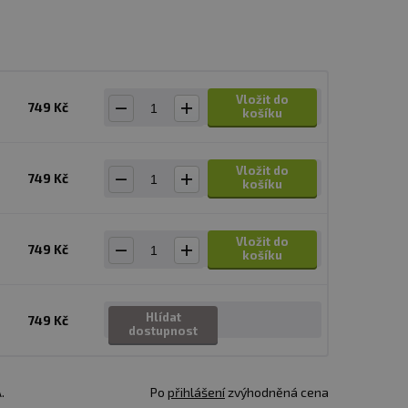
Vložit do
749 Kč
košíku
Vložit do
749 Kč
košíku
Vložit do
749 Kč
košíku
Hlídat
749 Kč
dostupnost
.
Po
přihlášení
zvýhodněná cena