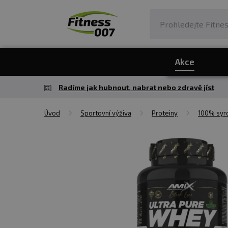
Akce
Radíme jak hubnout, nabrat nebo zdravě jíst
Úvod
Sportovní výživa
Proteiny
100% syro