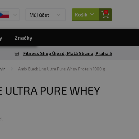
0
Košík
Můj účet
y
Značky
Fitness Shop Újezd, Malá Strana, Praha 5
vin
Amix Black Line Ultra Pure Whey Protein 1000 g
E ULTRA PURE WHEY
il