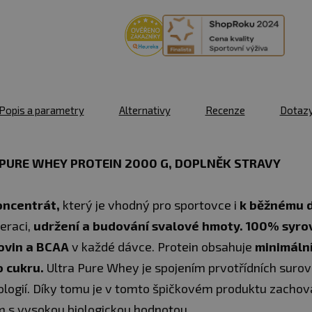
Popis a parametry
Alternativy
Recenze
Dotaz
 PURE WHEY PROTEIN 2000 G, DOPLNĚK STRAVY
oncentrát,
který je vhodný pro sportovce i
k běžnému 
eraci,
udržení a budování svalové hmoty. 100% syro
ovin a BCAA
v každé dávce. Protein obsahuje
minimální
 cukru.
Ultra Pure Whey je spojením prvotřídních suro
logií. Díky tomu je v tomto špičkovém produktu zachov
 s vysokou biologickou hodnotou.