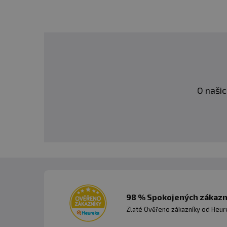
O našic
98 % Spokojených zákazní
Zlaté Ověřeno zákazníky od Heuré