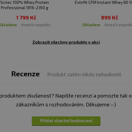
Scitec 100% Whey Protein
Extrifit CFM Instant Whey 80 1
Professional 1816-2350 g
1 799 Kč
899 Kč
skladem
ihned k expedici
skladem
ihned k expedi
Zobrazit všechny produkty v akci
Recenze
Produkt zatím nikdo nehodnotil
produktem zkušenost? Napište recenzi a pomozte tak 
zákazníkům s rozhodováním. Děkujeme :-)
Přidat vlastní hodnocení