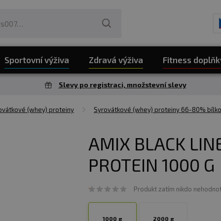
Sportovní výživa
Zdravá výživa
Fitness doplňk
Slevy po registraci, množstevní slevy
vátkové (whey) proteiny
Syrovátkové (whey) proteiny 66-80% bílko
AMIX BLACK LIN
PROTEIN 1000 G
Produkt zatím nikdo nehodnot
1000 g
2000 g