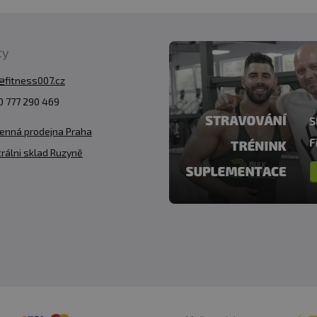
ty
@fitness007.cz
 777 290 469
enná prodejna Praha
rálni sklad Ruzyně