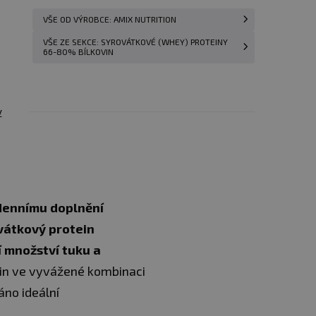
VŠE OD VÝROBCE: AMIX NUTRITION
VŠE ZE SEKCE: SYROVÁTKOVÉ (WHEY) PROTEINY
66-80% BÍLKOVIN
y
dennímu doplnění
vátkový protein
 množství tuku a
vin ve vyvážené kombinaci
áno ideální