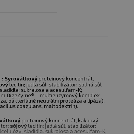
ní je obohaceno o
:
Syrovátkový
proteinový koncentrát,
:
.
ový
lecitin; jedlá sůl, stabilizátor: sodná sůl
ladidla: sukralosa a acesulfam-K;
zym DigeZyme® – multienzymový komplex
za, bakteriálně neutrální proteáza a lipáza),
vody nebo nízkotučného
cillus coagulans, maltodextrin).
dávky denně mezi jídly, dle
ovátkový
proteinový koncentrát, kakaový
tor:
sójový
lecitin; jedlá sůl, stabilizátor:
elulózy; sladidla: sukralosa a acesulfam-K;