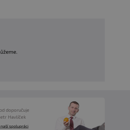
omůžeme.
od doporučuje
Petr Havlíček
 naší spolupráci