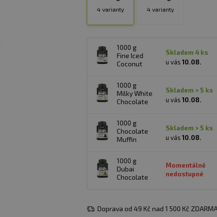
4 varianty
4 varianty
1000 g
skladem 4 ks
Fine Iced
u vás
10.08.
Coconut
1000 g
skladem > 5 ks
Milky White
u vás
10.08.
Chocolate
1000 g
skladem > 5 ks
Chocolate
u vás
10.08.
Muffin
1000 g
Momentálně
Dubai
nedostupné
Chocolate
Doprava od 49 Kč nad 1 500 Kč ZDARMA