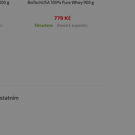
000 g
BioTechUSA 100% Pure Whey 900 g
BioTechUSA
779 Kč
ci
skladem
ihned k expedici
Momen
ostatním