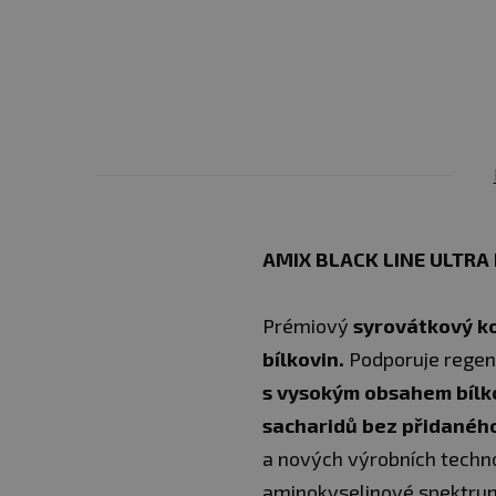
AMIX BLACK LINE ULTRA
Prémiový
syrovátkový k
bílkovin.
Podporuje regen
s vysokým obsahem bílk
sacharidů bez přidaného
a nových výrobních techno
aminokyselinové spektrum