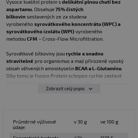
Vysoce kvalitní protein s
delikátní plnou chutí bez
aspartamu.
Obsahuje
75% čistých
bílkovin
sestavených ze za studena
vyrobeného
syrovátkového koncentrátu (WPC) a
syrovátkového izolátu (WPI)
vyrobeného
metodou
CFM
– Cross-Flow Microfiltration.
Syrovátkové bílkoviny jsou
rychle a snadno
stravitelné
pro organismus a mají přirozeně vysoký
obsah větvených aminokyselin
BCAA a L-Glutamínu
.
Díky tomu je Fusion Protein schopen rychle zastavit
katabolické procesy a naopak navodit
Zobrazit celý popis
ty
anabolické.
Podporuje rychlý růst a regeneraci svalů
po náročném fyzickém výkonu.
✅ bílkoviny přispívají k růstu svalové hmoty
✅ bílkoviny přispívají k udržení svalové hmoty
Průměrné výživové
v 30 g
ve 100 g
údaje:
✅ bílkoviny přispívají k udržení normálního stavu kostí
Energetická hodnota
474
1581,5