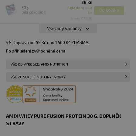
36 Kč
30 g
skladem > 10
Do košíku
bílá čokoláda
ks
u vás
07.08.
Všechny varianty
36 Kč
30 g
arašídy/
Do košíku
skladem 4 ks
čokoláda/karamel
Doprava od 49 Kč nad 1 500 Kč ZDARMA.
u vás
07.08.
Po
přihlášení
zvýhodněná cena
36 Kč
30 g
Hlídat
Momentálně
piñacolada
dostupnost
VŠE OD VÝROBCE: AMIX NUTRITION
nedostupné
VŠE ZE SEKCE: PROTEINY VZORKY
36 Kč
30 g
Hlídat
Momentálně
vanilka
dostupnost
nedostupné
36 Kč
30 g
Hlídat
Momentálně
čokoláda
dostupnost
nedostupné
AMIX WHEY PURE FUSION PROTEIN 30 G, DOPLNĚK
STRAVY