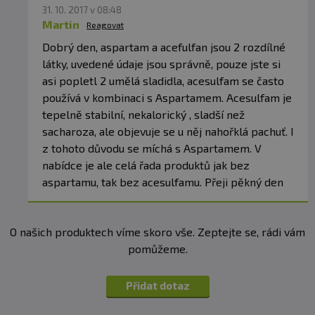
31. 10. 2017 v 08:48
Martin
Reagovat
Dobrý den, aspartam a acefulfan jsou 2 rozdílné
látky, uvedené údaje jsou správně, pouze jste si
asi popletl 2 umělá sladidla, acesulfam se často
používá v kombinaci s Aspartamem. Acesulfam je
tepelně stabilní, nekalorický , sladší než
sacharoza, ale objevuje se u něj nahořklá pachuť. I
z tohoto důvodu se míchá s Aspartamem. V
nabídce je ale celá řada produktů jak bez
aspartamu, tak bez acesulfamu. Přeji pěkný den
O našich produktech víme skoro vše. Zeptejte se, rádi vám
pomůžeme.
Přidat dotaz