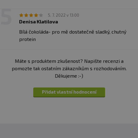
cream, dvojitá bílá čokoláda /double white chocolate/);
chlorid sodný.
5. 7. 2022 v 13:00
Denisa Klatilova
V produktu se vyskytuje obsah BCAA ve výši 21900 mg
/100 g bílkovin a glutamín stanovený na základě obsahu
Bílá čokoláda- pro mě dostatečně sladký, chutný
kyseliny glutamové ve výši 16500 mg/100 g bílkovin.
protein
Máte s produktem zkušenost? Napište recenzi a
pomozte tak ostatním zákazníkům s rozhodováním.
Děkujeme :-)
Přidat vlastní hodnocení