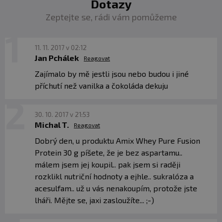
Dotazy
Zeptejte se, rádi vám pomůžeme
11. 11. 2017 v 02:12
Jan Pchálek
Reagovat
Zajímalo by mě jestli jsou nebo budou i jiné
příchutí než vanilka a čokoláda dekuju
30. 10. 2017 v 21:53
Michal T.
Reagovat
Dobrý den, u produktu Amix Whey Pure Fusion
Protein 30 g píšete, že je bez aspartamu..
málem jsem jej koupil.. pak jsem si raději
rozklikl nutriční hodnoty a ejhle.. sukralóza a
acesulfam.. už u vás nenakoupím, protože jste
lháři. Mějte se, jaxi zasloužíte... ;-)