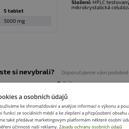
Složení:
HPLC testovaný 
mikrokrystalická celulóz
5 tablet
y:
5000 mg
tu přináší řadu prokázaných výhod pro sportovní výkon
konu:
Umožňuje sportovcům provádět více opakování, zv
ninku, což vede k lepším výsledkům v silových sportech 
moty:
Zvýšená intenzita tréninku a buněčná volumizace p
jste si nevybrali?
Doporučujeme vám podobné 
ace:
Pomáhá snižovat svalové poškození a urychluje zo
ookies a osobních údajů
ní kapacity:
Zvyšuje schopnost svalů pracovat bez kyslí
oužíváme ke shromažďování a analýze informací o výkonu a pou
tivity.
ní funkcí ze sociálních médií a ke zlepšení a přizpůsobení obsahu 
e také předávat marketingovým platformám některé osobní úda
tivní benefity:
Některé studie naznačují, že kreatin může
ěření účinnosti naší reklamy.
Zásady ochrany osobních údajů