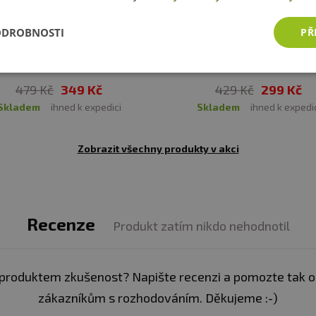
a snižovat mentální únavu, zejména u jedinců s nízkou 
ODROBNOSTI
PŘ
-
27%
Akce
-
30%
Akce
Novin
tin monohydrát je jedním z nejvíce prozkoumaných a be
rotein Creatine Monohydrate
BioTechUSA 100% Creatin
inků při správném dávkování.
500 g
Monohydrate
479 Kč
349 Kč
429 Kč
299 Kč
 tréninkem nebo výkonem, zapijte dostatečným množst
skladem
ihned k expedici
skladem
ihned k expedi
Zobrazit všechny produkty v akci
Recenze
Produkt zatím nikdo nehodnotil
0
z obal
produktem zkušenost? Napište recenzi a pomozte tak 
zákazníkům s rozhodováním. Děkujeme :-)