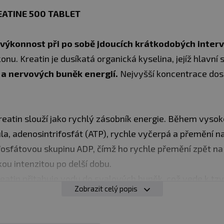
EATINE 500 TABLET
 výkonnost při po sobě jdoucích krátkodobých inter
onu. Kreatin je dusíkatá organická kyselina, jejíž hlavní
 a nervových buněk energií.
Nejvyšší koncentrace dos
eatin slouží jako rychlý zásobník energie. Během vysok
la, adenosintrifosfát (ATP), rychle vyčerpá a přemění n
fosfátovou skupinu ADP, čímž ho rychle přemění zpět n
ou intenzitou po delší dobu.
eatin přitahuje vodu do svalových buněk, což vede k tzv
Zobrazit celý popis
zvětšit svaly a potenciálně hrát roli v signalizaci pro r
:
Podporuje pufrovací kapacitu svalů a snižuje akumulac