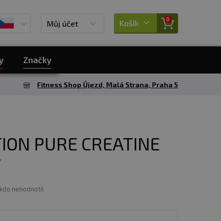
0
Košík
Můj účet
y
Značky
Fitness Shop Újezd, Malá Strana, Praha 5
TION PURE CREATINE
T
ikdo nehodnotil