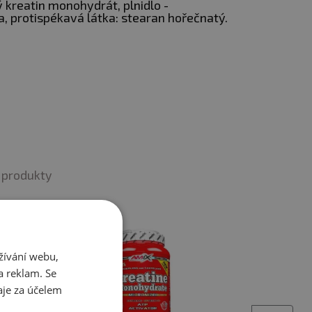
kreatin monohydrát, plnidlo -
a, protispékavá látka: stearan hořečnatý.
:
edat těžší váhy a
a sprintech.
řispívají k rychlejšímu
produkty
tavení po intenzivním
ku, což je klíčové pro
žívání webu,
a reklam. Se
je za účelem
 mít pozitivní vliv na