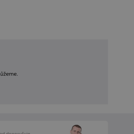
é stravy. Nepřekračujte
tné a kojící ženy.
í. Chraňte před mrazem.
omůžeme.
od doporučuje