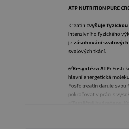
ATP NUTRITION PURE CR
Kreatin z
vyšuje fyzickou
intenzivního fyzického výk
je
zásobování svalových
svalových tkání.
✅Resyntéza ATP:
Fosfokr
hlavní energetická moleku
Fosfokreatin daruje svou 
pokračovat v práci s vysok
✅Buněčná hydratace:
Kr
Tento efekt může vizuálně 
✅Snížení svalové únavy
oddaluje únavu.