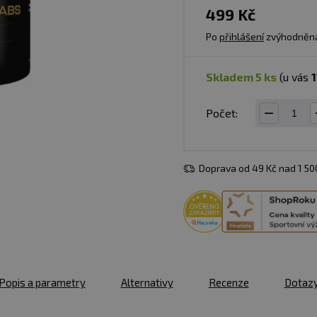
499 Kč
Po
přihlášení
zvýhodněn
skladem 5 ks
(u vás
1
Počet:
Doprava od 49 Kč nad 1 5
Popis a parametry
Alternativy
Recenze
Dotaz