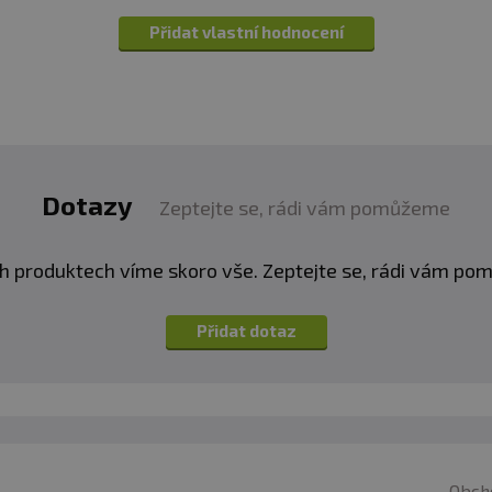
vy. Vhodné zejména pro sportovce. Není náhradou pestr
Přidat vlastní hodnocení
í. Ukládejte mimo dosah dětí! Není vhodné pro děti, těho
eplotě do 25 °C. Nevystavujte přímému slunečnímu zářen
zniklé nevhodným skladováním a použitím.
:
Alergeny ve složení produktu
tučně
zvýrazněny.
Dotazy
Zeptejte se, rádi vám pomůžeme
h produktech víme skoro vše. Zeptejte se, rádi vám p
Přidat dotaz
Obch