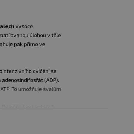
valech
vysoce
 spatřovanou úlohou v těle
ahuje pak přímo ve
ointenzivního cvičení se
a adenosindifosfát (ADP).
a ATP. To umožňuje svalům
. "buněčné volumizaci".
ůst svalové tkáně.
i kyseliny mléčné, čímž