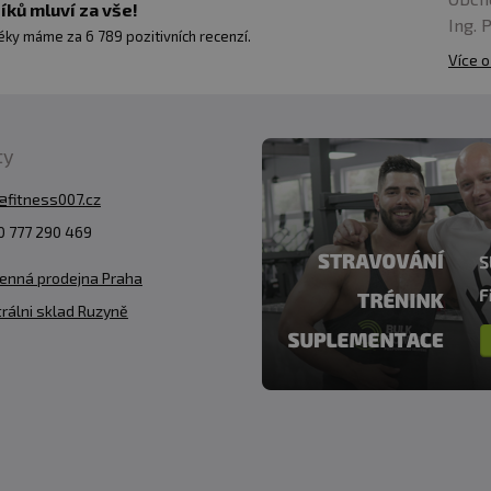
ků mluví za vše!
Ing. 
ky máme za 6 789 pozitivních recenzí.
Více o
ty
@fitness007.cz
 777 290 469
enná prodejna Praha
rálni sklad Ruzyně