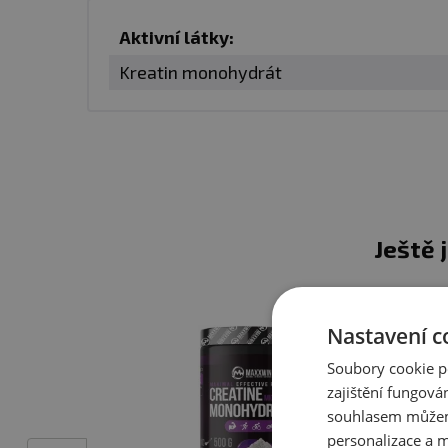
Aktivní látky:
Hlavní výhody a benefit
Kreatin monohydrát
Užívání kreatin monohydrá
Zvýšení síly a vý
zvyšovat intenzitu tré
Nárůst svalové h
Ještě 
růstu svalové hmoty.
Zlepšení regener
cvičení.
Nastavení c
Zlepšení anaerob
Soubory cookie p
krátkodobé, výbušné ak
zajištění fungová
souhlasem můžem
Potenciální kogni
personalizace a m