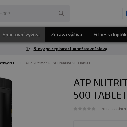
Sportovní výživa
Zdravá výživa
Fitness doplňk
Slevy po registraci, množstevní slevy
nohydrát
ATP Nutrition Pure Creatine 500 tablet
ATP NUTRI
500 TABLE
Produkt zatím n