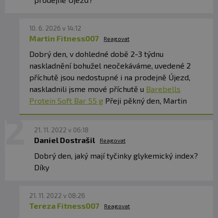
čokoláda
:
mléčná
bílkovina (
mléko
), zvlhčovadlo
(glycerol),
mléčna
poleva z
bílé čokolády (21%), sladidla (maltito,sukralóza),
kolagenové peptidy, vláknina (polydextróza), kakaové
10. 6. 2026 v 14:12
máslo, sušené
mléko
, voda,
arašídy
(8 %), slunečnicový
Martin Fitness007
Reagovat
olej, kakaová hmota,aroma, sůl, emulgátor
Dobrý den, v dohledné době 2-3 týdnu
(
sójový
lecitin).
naskladnění bohužel neočekáváme, uvedené 2
Příchuť Sunny Strawberry: mléčné
bílkoviny,
příchutě jsou nedostupné i na prodejně Újezd,
zvlhčovadlo (glycerol), sladidlo (maltitol), kolagenní
naskladnili jsme mové příchutě u
Barebells
hydrolyzát, kakaové máslo, polydextróza,
sušené
Protein Soft Bar 55 g
Přeji pěkný den, Martin
plnotučné mléko
, voda,
sójová
bílkovina, slunečnicový olej, aromata, regulátor
kyselosti (kyselina citronová), emulgátor (lecitiny),
potravinářská barviva (sladké brambory, mrkev),
21. 11. 2022 v 06:18
sladidlo (sukralóza).
Může obsahovat obiloviny
Daniel Dostrašil
Reagovat
obsahující lepek, sóju a další ořechy.
Dobrý den, jaký mají tyčinky glykemický index?
Příchuť slaný křupavý karamel: mléčné
bílkoviny,
Díky
zvlhčující látka (glycerol), hydrolyzovaný kolagen,
sladidlo (maltitol), polydextróza, kakaové máslo,
sušené plnotučné
mléko
,
sójová bílkovina
, voda,
21. 11. 2022 v 08:26
slunečnicový olej, kakaová hmota, kukuřičné kousky, sůl,
Tereza Fitness007
Reagovat
aromata, emulgátor (lecitiny), sladidlo (sukralóza).
Může