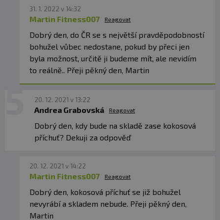
31. 1. 2022 v 14:32
Martin Fitness007
Reagovat
Dobrý den, do ČR se s největší pravděpodobností
bohužel vůbec nedostane, pokud by přeci jen
byla možnost, určitě ji budeme mít, ale nevidím
to reálně.. Přeji pěkný den, Martin
20. 12. 2021 v 13:22
Andrea Grabovská
Reagovat
Dobrý den, kdy bude na skladě zase kokosová
příchuť? Dekuji za odpověď
20. 12. 2021 v 14:22
Martin Fitness007
Reagovat
Dobrý den, kokosová příchuť se již bohužel
nevyrábí a skladem nebude. Přeji pěkný den,
Martin