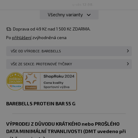
u vás
12.08.
Všechny varianty
59 Kč
54 Kč
55 g
Cookies &
Do košíku
skladem > 50
Doprava od 49 Kč nad 1 500 Kč ZDARMA.
Cream
ks
Po
přihlášení
zvýhodněná cena
u vás
12.08.
59 Kč
VŠE OD VÝROBCE: BAREBELLS
54 Kč
55 g
Do košíku
skladem > 50
slané arašídy
VŠE ZE SEKCE: PROTEINOVÉ TYČINKY
ks
u vás
12.08.
59 Kč
54 Kč
55 g
Do košíku
skladem > 50
Creamy Crisp
ks
BAREBELLS PROTEIN BAR 55 G
u vás
12.08.
69 Kč
55 g
VÝPRODEJ Z DŮVODU KRÁTKÉHO nebo PROŠLÉHO
skladem > 50
Sunny
Do košíku
ks
DATA MINIMÁLNÍ TRVANLIVOSTI (DMT uvedeno při
Strawberry
u vás
12.08.