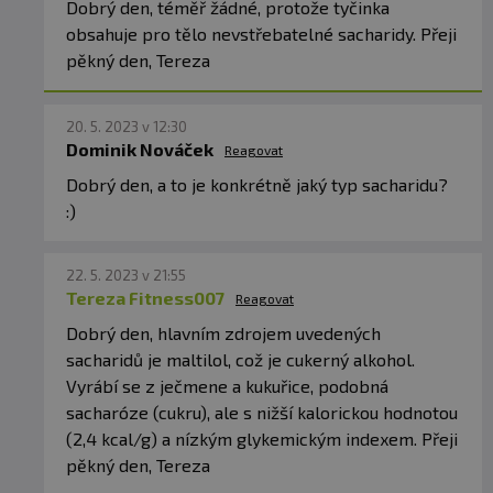
obsahovat stopy:
obilovin obsahujících
lepek
,
ořechů
,
Dobrý den, téměř žádné, protože tyčinka
arašídů
.
obsahuje pro tělo nevstřebatelné sacharidy. Přeji
pěkný den, Tereza
Upozornění pro alergiky:
Alergeny jsou
vyznačeny
tučně
ve složení produktu. Může obsahovat
stopy
vajec, lepku, arašídů, jiných ořechů a
sezamových semínek
20. 5. 2023 v 12:30
Dominik Nováček
Reagovat
Dobrý den, a to je konkrétně jaký typ sacharidu?
:)
22. 5. 2023 v 21:55
Tereza Fitness007
Reagovat
Dobrý den, hlavním zdrojem uvedených
sacharidů je maltilol, což je cukerný alkohol.
Vyrábí se z ječmene a kukuřice, podobná
sacharóze (cukru), ale s nižší kalorickou hodnotou
(2,4 kcal/g) a nízkým glykemickým indexem. Přeji
pěkný den, Tereza