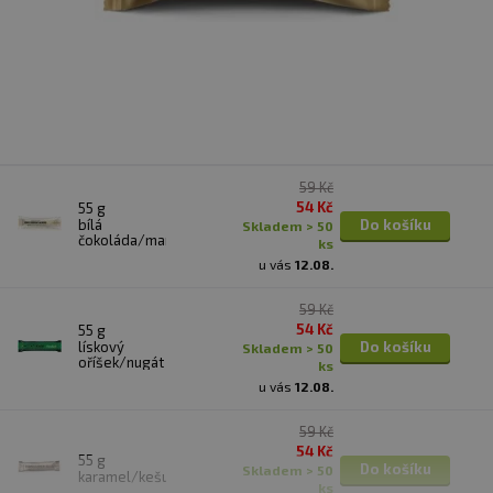
59 Kč
54 Kč
55 g
bílá
Do košíku
skladem > 50
čokoláda/mandle
ks
u vás
12.08.
59 Kč
54 Kč
55 g
lískový
Do košíku
skladem > 50
oříšek/nugát
ks
u vás
12.08.
59 Kč
54 Kč
55 g
Do košíku
skladem > 50
karamel/kešu
ks