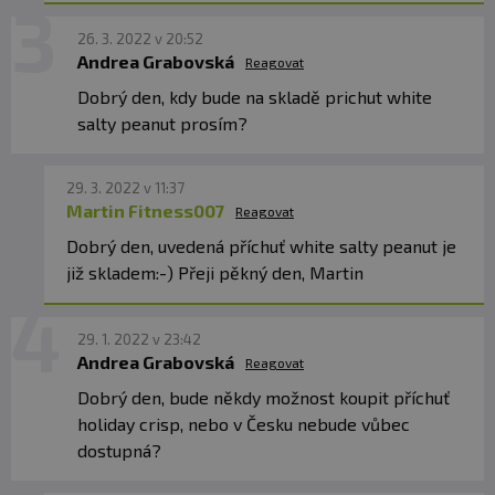
26. 3. 2022 v 20:52
Andrea Grabovská
Reagovat
Dobrý den, kdy bude na skladě prichut white
salty peanut prosím?
29. 3. 2022 v 11:37
Martin Fitness007
Reagovat
Dobrý den, uvedená příchuť white salty peanut je
již skladem:-) Přeji pěkný den, Martin
29. 1. 2022 v 23:42
Andrea Grabovská
Reagovat
Dobrý den, bude někdy možnost koupit příchuť
holiday crisp, nebo v Česku nebude vůbec
dostupná?