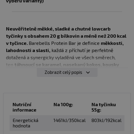
výběru varianty)
69 Kč
55 g
slaný
skladem > 50
Do košíku
křupavý
ks
karamel
u vás
12.08.
Neuvěřitelně měkké, sladké a chutné lowcarb
tyčinky s obsahem 20 g bílkovin a méně než 200 kcal
55 g
59 Kč
slané arašídy
v tyčince.
Barebells Protein Bar je definice
měkkosti,
Hlídat
49 Kč
a bílá
dostupnost
Momentálně
lahodnosti a slasti,
každá z příchutí je perfektně
čokoláda
nedostupné
14.08.2026
dotažená a synergicky vyladěná ve všech směrech,
ten
táhnoucí se karamel, nasekaný kokos, kousky
cookies
... Jednotlivá sousta se rozplývají na jazyku a
Zobrazit celý popis
vaše chuťové pohárky se blahem tetelí.
✅ 20 g bílkovin, méně než 200 kcal v tyčince
Nutriční
Na 100g:
Na tyčinku
✅ Řada skvělých příchutí, s čokoládovou polevou
informace
55g:
​✅ Věrná kopie nezdravých čokoládových tyčinek ze
Energetická
1461kJ/350kcal
803kJ/192kcal
supermarketu
hodnota