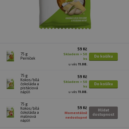
59 Kč
75 g
skladem > 50
Do košíku
Perníček
ks
u vás
11.08.
75 g
59 Kč
Kokos/bílá
skladem > 50
čokoláda a
Do košíku
ks
pistáciová
náplň
u vás
11.08.
75 g
59 Kč
Kokos/bílá
Hlídat
čokoláda a
Momentálně
dostupnost
malinová
nedostupné
náplň