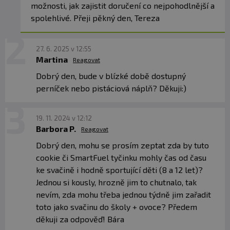
možnosti, jak zajistit doručení co nejpohodlnější a
PROČ KUKUŘIČNÁ VLÁKNINA?
spolehlivé. Přeji pěkný den, Tereza
Kukuřičná vláknina obsahuje jak rozpustnou, tak
nerozpustnou vlákninu. Pomáhá udržovat
zdravý
trávicí trakt,
zvyšuje pocit sytosti a
reguluje
27. 6. 2025 v 12:55
Martina
Reagovat
hladinu cukru v krvi
díky svému nízkému
glykemickému indexu.
Dobrý den, bude v blízké době dostupný
perníček nebo pistáciová náplň? Děkuji:)
JAKÁ SLADIDLA OBSAHUJE COOKIE?
Cookies neobsahují
žádný rafinovaný přidaný
19. 11. 2024 v 12:12
cukr,
jsou slazené erythritolem a xylitolem, což
Barbora P.
Reagovat
jsou
přírodní sladidla,
která mají minimální
Dobrý den, mohu se prosím zeptat zda by tuto
kalorickou hodnotu, nemají vliv zubní kazy a je
cookie či SmartFuel tyčinku mohly čas od času
snadno stravitelný pro většinu lidí.
ke svačině i hodně sportující děti (8 a 12 let)?
Jednou si kously, hrozně jim to chutnalo, tak
JAKÝ ZDROJ PROTEINU OBSAHUJE COOKIE?
nevím, zda mohu třeba jednou týdně jim zařadit
Proteinová Smartfuel cookie obsahuje drtivou
toto jako svačinu do školy + ovoce? Předem
většinu našeho
100% Pure whey Grass-fed
děkuji za odpověď! Bára
proteinu,
zbylá část je
micelární kasein,
který