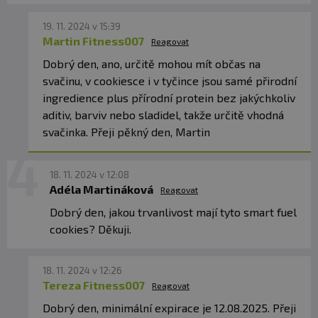
cookies dodá skvělou strukturu.
19. 11. 2024 v 15:39
Martin Fitness007
Reagovat
Dobrý den, ano, určitě mohou mít občas na
PRODUKT V BODECH:
svačinu, v cookiesce i v tyčince jsou samé přirodní
✅
16,5 g bílkovin v jedné cookies
ingredience plus přírodní protein bez jakýchkoliv
✅ Grass-fed syrovátkový protein
aditiv, barviv nebo sladidel, takže určitě vhodná
✅ Obsahuje micelární kasein
svačinka. Přeji pěkný den, Martin
✅ Zdroj vlákniny
✅ Bez lepku
✅ Bez přidaného cukru
18. 11. 2024 v 12:08
Adéla Martináková
Reagovat
✅ Bez syntetických sladidel
✅ Bez umělých aromat
Dobrý den, jakou trvanlivost mají tyto smart fuel
✅ Měkká a vláčná struktura
cookies? Děkuji.
✅ Ruční výroba
18. 11. 2024 v 12:26
Tereza Fitness007
Reagovat
Dobrý den, minimální expirace je 12.08.2025. Přeji
Doporučené dávkování:
Kdykoliv během dne pro