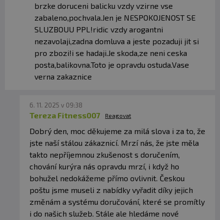
brzke doruceni balicku vzdy vzirne vse
po tréninku i na cestách.
zabaleno,pochvala.Jen je NESPOKOJENOST SE
SLUZBOUU PPL!ridic vzdy arogantni
JE VHODNÁ PŘI REDUKCI HMOTNOSTI?
nezavolaji,zadna domluva a jeste pozaduji jit si
Díky vysokému obsahu bílkovin, vlákniny a
pro zbozi!i se hadaji.Je skoda,ze neni ceska
absenci přidaného cukru ji mnoho lidí zařazuje i
posta,balikovna.Toto je opravdu ostuda.Vase
do redukčního jídelníčku.
verna zakaznice
OBSAHUJE PŘIDANÝ CUKR?
Ne. Produkt je slazen pouze erythritolem a
6. 11. 2025 v 09:38
xylitolem.
Tereza Fitness007
Reagovat
Dobrý den, moc děkujeme za milá slova i za to, že
JAKÝ PROTEIN COOKIES OBSAHUJE?
jste naší stálou zákaznicí. Mrzí nás, že jste měla
Většinu tvoří grass-fed syrovátkový koncentrát,
takto nepříjemnou zkušenost s doručením,
doplněný o menší podíl micelárního kaseinu.
chování kurýra nás opravdu mrzí, i když ho
bohužel nedokážeme přímo ovlivnit. Českou
JE KAŽDÁ COOKIES STEJNÁ?
poštu jsme museli z nabídky vyřadit díky jejich
Ne. Cookies jsou vyráběny ručně, takže každý kus
změnám a systému doručování, které se promítly
je originál.
i do našich služeb. Stále ale hledáme nové