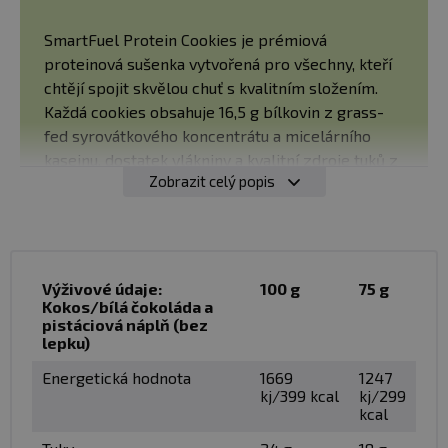
SmartFuel Protein Cookies je prémiová
proteinová sušenka vytvořená pro všechny, kteří
chtějí spojit skvělou chuť s kvalitním složením.
Každá cookies obsahuje 16,5 g bílkovin z grass-
fed syrovátkového koncentrátu a micelárního
kaseinu, dostatek vlákniny a kvalitní zdroje tuků z
Zobrazit celý popis
ořechů, kakaového másla a máselného tuku.
Neobsahuje přidaný cukr, syntetická sladidla ani
umělá aromata. Díky měkké a vláčné struktuře
představuje ideální svačinu během dne, před
nebo po tréninku i na cestách.
Výživové údaje:
100 g
75 g
Kokos/bílá čokoláda a
pistáciová náplň (bez
lepku)
✅ CO VÁM PRODUKT PŘINESE?
Energetická hodnota
1669
1247
kj/399 kcal
kj/299
DOPLNĚNÍ KVALITNÍCH BÍLKOVIN
kcal
Každá cookies obsahuje 16,5 g bílkovin z
prémiových zdrojů, což z ní dělá praktickou