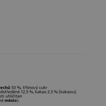
řechů
50 %, třtinový cukr
dstředěné 12,5 %, kakao 2,5 % (kakaový
i: uhličitan
né
máslo
).
 teplotě do 25 °C.