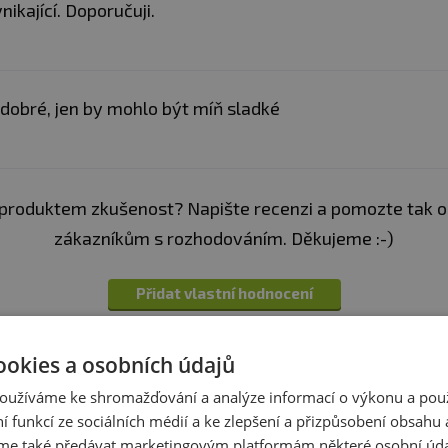
nikající. Doporučuji.
 dobré, jen by mohlo být míň sladké
produktem zkušenost? Napište recenzi a pomozte tak 
zákazníkům s rozhodováním. Děkujeme :-)
Přidat vlastní hodnocení
ookies a osobních údajů
oužíváme ke shromažďování a analýze informací o výkonu a pou
ní funkcí ze sociálních médií a ke zlepšení a přizpůsobení obsahu 
e také předávat marketingovým platformám některé osobní úda