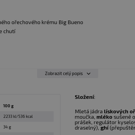
eného ořechového krému Big Bueno
 chutí
Zobrazit celý popis
aňové kaše, lívanců nebo jen tak na lžičku
Složení
:
100 g
Mletá jádra
lískových o
iz obal
moučka,
mléko
sušené o
2233 kJ/536 kcal
prášek, regulátor kyselost
draselný),
ghí
(přepuště
34 g
vhodná zejména pro sportovce.
Skladujte v suchu a při