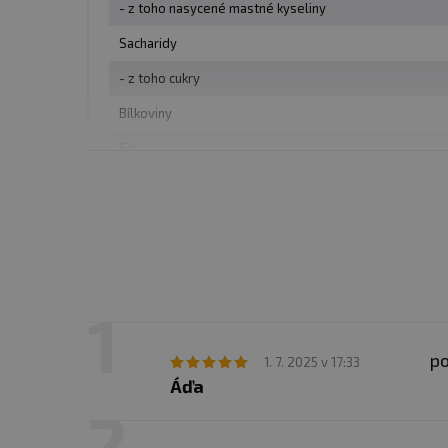
- z toho nasycené mastné kyseliny
Nevystavujte přímému slu
nevhodným skladováním a
Sacharidy
- z toho cukry
Upozornění pro alergiky
Bílkoviny
Sůl
p
1. 7. 2025 v 17:33
Áďa