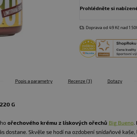
Prohlédněte si nabízen
Doprava od 49 Kč nad 1 5
Popis a parametry
Recenze
(3)
Dotazy
220 G
ého
ořechového krému z lískových ořechů
Big Bueno
.
Vás dostane. Skvěle se hodí na ozdobení snídaňové kaše, 