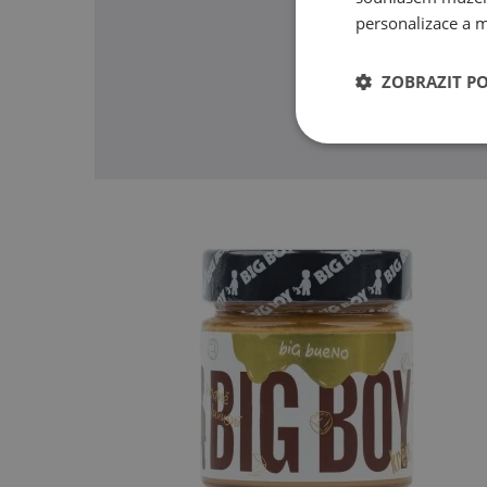
personalizace a m
O našic
ZOBRAZIT P