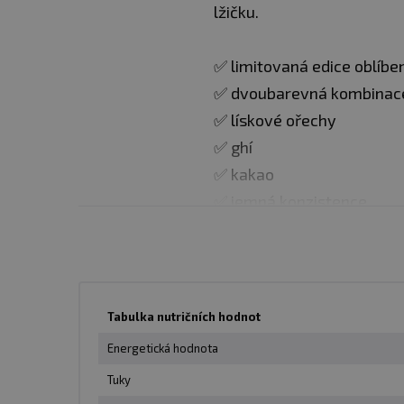
lžičku.
✅ limitovaná edice oblíb
✅ dvoubarevná kombinace
✅ lískové ořechy
✅ ghí
✅ kakao
✅ jemná konzistence
✅ hodí se na ozdobení sníd
Balení
: 220 g
Tabulka nutričních hodnot
Minimální trvanlivost
: v
Energetická hodnota
Tuky
Upozornění: Potravina 