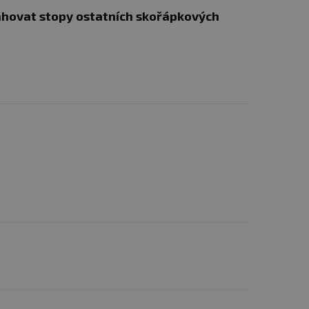
za vady vzniklé
hovat stopy ostatních skořápkových