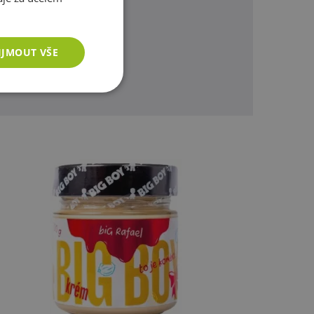
omůžeme.
IJMOUT VŠE