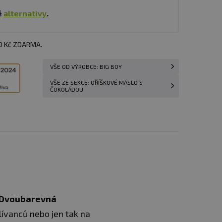
é
alternativy
.
00 Kč ZDARMA.
VŠE OD VÝROBCE: BIG BOY
VŠE ZE SEKCE: OŘÍŠKOVÉ MÁSLO S
ČOKOLÁDOU
Dvoubarevná
lívanců nebo jen tak na