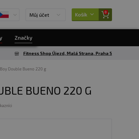
0
Košík
Můj účet
y
Značky
Fitness Shop Újezd, Malá Strana, Praha 5
 Boy Double Bueno 220 g
UBLE BUENO 220 G
ákazníci