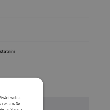
ostatním
žívání webu,
a reklam. Se
je za účelem