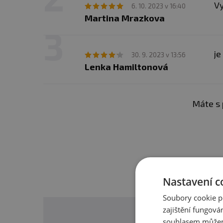
Vy
6. 10. 2023 v 16:40
Martina Mrazkova
je
30. 9. 2023 v 13:56
Lenka Hamiltonová
Máte s 
Nastavení c
Soubory cookie p
zajištění fungová
souhlasem můžem