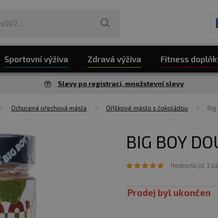
Sportovní výživa
Zdravá výživa
Fitness doplňk
Slevy po registraci, množstevní slevy
Ochucená ořechová másla
Oříškové máslo s čokoládou
Big
BIG BOY DO
Hodnotili již 3 z
Prodej byl ukončen