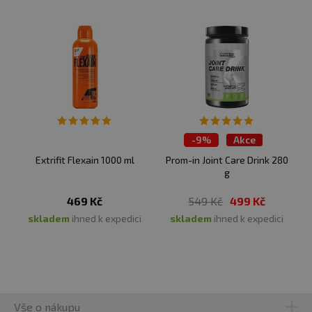
-
9%
Akce
TOP 30 produktů
Extrifit Flexain 1000 ml
Prom-in Joint Care Drink 280
g
469 Kč
549 Kč
499 Kč
skladem
ihned k expedici
skladem
ihned k expedici
Vše o nákupu