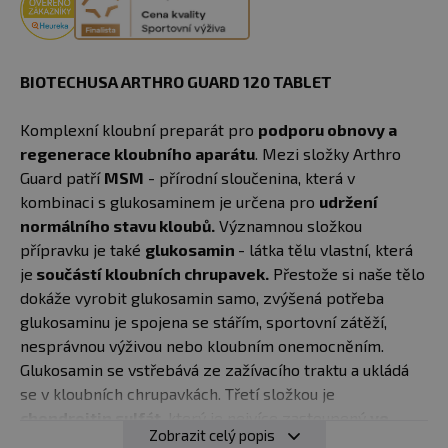
BIOTECHUSA ARTHRO GUARD 120 TABLET​
Komplexní kloubní preparát pro
podporu obnovy a
regenerace kloubního aparátu
. Mezi složky Arthro
Guard patří
MSM
- přírodní sloučenina, která v
kombinaci s glukosaminem je určena pro
udržení
normálního stavu kloubů.
Významnou složkou
přípravku je také
glukosamin
- látka tělu vlastní, která
je
součástí kloubních chrupavek.
Přestože si naše tělo
dokáže vyrobit glukosamin samo, zvýšená potřeba
glukosaminu je spojena se stářím, sportovní zátěží,
nesprávnou výživou nebo kloubním onemocněním.
Glukosamin se vstřebává ze zažívacího traktu a ukládá
se v kloubních chrupavkách. Třetí složkou je
chondroitin sulfát,
který je nejvíce zastoupený
ve
Zobrazit celý popis
strukturách mezibuněčné hmoty chrupavky.
Dobře