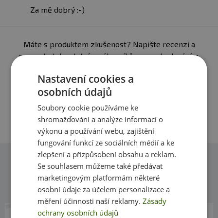
americká brusinka (Vaccinium macrocarpon), Medicago
Za mě dobrý :-)
sativa Linn, zázvor (kořen), Hortenzie velkolistá,
bromelain, ženšen (kořen), Vrba babylonská (Salix
babylonica Linn), kořen kurkumy, L-histidin, L-
fenylalanin, qercetin, stearát hořečnatý, kyselina
Máte s produktem zkušenost? Napište recenzi a
stearová, hydroxy-propyl-methyl celulóza
pomozte tak ostatním zákazníkům s rozhodováním.
Děkujeme :-)
Nastavení cookies a
osobních údajů
Přidat vlastní hodnocení
Soubory cookie používáme ke
shromažďování a analýze informací o
výkonu a používání webu, zajištění
fungování funkcí ze sociálních médií a ke
zlepšení a přizpůsobení obsahu a reklam.
Se souhlasem můžeme také předávat
Dotazy
marketingovým platformám některé
Zeptejte se, rádi vám pomůžeme
osobní údaje za účelem personalizace a
měření účinnosti naší reklamy.
Zásady
ochrany osobních údajů
25. 9. 2019 v 22:09