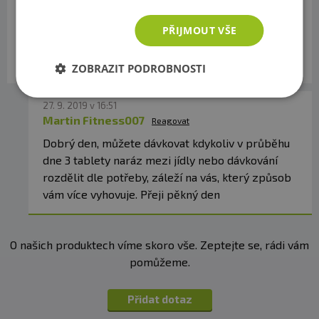
Martina Abesková
Reagovat
Prosím, jaké je přesné dávkování. 3 tablety
PŘIJMOUT VŠE
denně naráz 3-0-0 nebo postupně přes den 1-1-
1? Díky
ZOBRAZIT PODROBNOSTI
27. 9. 2019 v 16:51
Martin Fitness007
Reagovat
Dobrý den, můžete dávkovat kdykoliv v průběhu
dne 3 tablety naráz mezi jídly nebo dávkování
rozdělit dle potřeby, záleží na vás, který způsob
vám více vyhovuje. Přeji pěkný den
O našich produktech víme skoro vše. Zeptejte se, rádi vám
pomůžeme.
Přidat dotaz