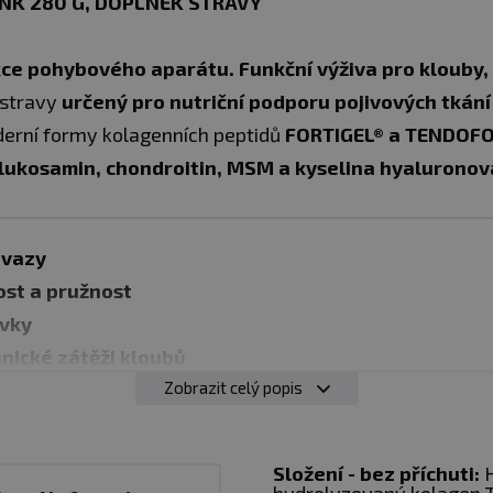
INK 280 G, DOPLNĚK STRAVY
e pohybového aparátu. Funkční výživa pro klouby, 
 stravy
určený pro nutriční podporu pojivových tkání 
erní formy kolagenních peptidů
FORTIGEL® a TENDOFO
lukosamin, chondroitin, MSM a kyselina hyaluronov
 vazy
ost a pružnost
avky
nické zátěži kloubů
 osob
Zobrazit celý popis
i pojivových tkání s věkem
obého nutričního režimu zaměřeného na pohybový 
Složení - bez příchuti:
H