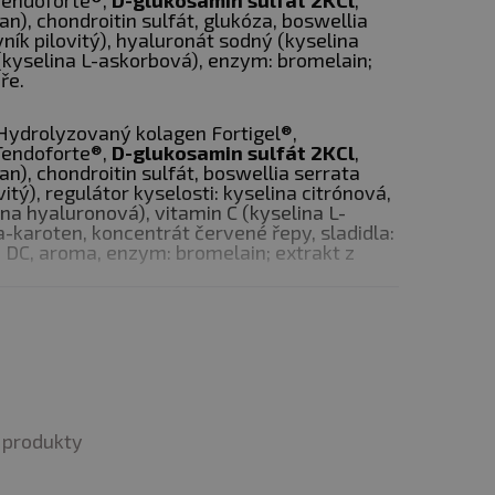
Tendoforte®,
D-glukosamin sulfát 2KCl
,
, chondroitin sulfát, glukóza, boswellia
ník pilovitý), hyaluronát sodný (kyselina
hanické i metabolické
(kyselina L-askorbová), enzym: bromelain;
 se zaměřením na
ře.
dů, vybrané
ydrolyzovaný kolagen Fortigel®,
vání.
Tendoforte®,
D-glukosamin sulfát 2KCl
,
, chondroitin sulfát, boswellia serrata
itý), regulátor kyselosti: kyselina citrónová,
vané formy
na hyaluronová), vitamin C (kyselina L-
a-karoten, koncentrát červené řepy, sladidla:
í peptidy s definovanou
 DC, aroma, enzym: bromelain; extrakt z
u pojivových tkání.
kontextu šlach a vazů.
uja:
Hydrolyzovaný kolagen
 pohybový aparát.
ý kolagen Tendoforte®,
D-glukosamin sulfát
lmetan), chondroitin sulfát, extrakt
ovník pilovitý), regulátor kyselosti: kyselina
ný, přírodní aroma, vitamin C (kyselina L-
ntrát ze světlice barvířské, sladidlo: steviol-
produkty
ym: bromelain; extrakt z kajenského pepře.