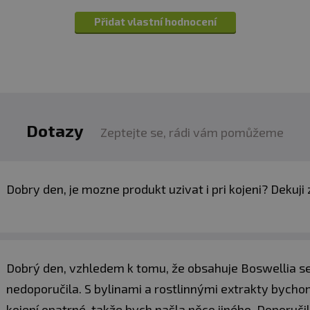
kloubů
Přidat vlastní hodnocení
13,6 g směsi (6 zarovnaných odměrek) rozmíchejte v še
 Drink můžete užívat kdykoli v průběhu dne. Důležitá je 
ivé jedince může dráždit vysoký obsah účinných složek. 
Dotazy
Zeptejte se, rádi vám pomůžeme
dvě porce a použití produktu v průběhu jídla nebo po něm
Dobry den, je mozne produkt uzivat i pri kojeni? Dekuj
Dobrý den, vzhledem k tomu, že obsahuje Boswellia serr
nedoporučila. S bylinami a rostlinnými extrakty bycho
z obal.
kojení opatrné, takže bych našla něco jiného. Doporučil