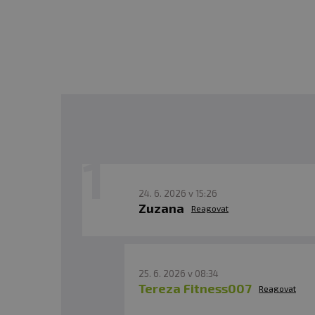
podpoří optimální funkci 
Doporu
čen
é dávkování:
neperlivé vody. Joint Care
se dostaví postupně. Citl
rozložení denní dávky na 
Balení:
280 g
24. 6. 2026 v 15:26
Zuzana
Reagovat
Denní dávka:
13,6 g
Po
čet d
ávek v balení:
20
25. 6. 2026 v 08:34
Tereza Fitness007
Reagovat
Minimální trvanlivost:
Vi