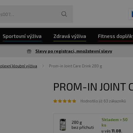
Sportovní výživa
Zdravá výživa
Fitness doplňk
Slevy po registraci, množstevní slevy
lexní kloubní výživa
Prom-in Joint Care Drink 280 g
PROM-IN JOINT 
Hodnotilo již 63 zákazníků
skladem > 50
280 g
ks
bez příchuti
u vás
11.08.