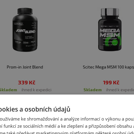
 síry
– součást synoviální tekutiny („kloubní mazivo“)
 normální tvorbě kolagenu pro správnou funkci chrupavek
stlinný extrakt tradičně používaný v souvislosti s kom
t receptury podporující komplexní funkční charakter p
evoluci v péči o pohybový aparát. TENDOFORTE® se zam
Prom-in Joint Blend
Scitec Mega MSM 100 kaps
 aparátu sportovce, a to na šlachy a vazy. Speciální k
339 Kč
199 Kč
e šlachy a vazy silné a pružné. Nejenže TENDOFORTE® m
skladem
ihned k expedici
skladem
ihned k expedi
ují rychlejší regeneraci po úrazu. Je prokázáno, že T
k tréninku i po závažném úponovém zranění. Právě prot
Zobrazit všechny produkty v akci
ookies a osobních údajů
mentace každého sportovce, který pomýšlí na dlouhou k
oužíváme ke shromažďování a analýze informací o výkonu a pou
ní funkcí ze sociálních médií a ke zlepšení a přizpůsobení obsahu 
e také předávat marketingovým platformám některé osobní úda