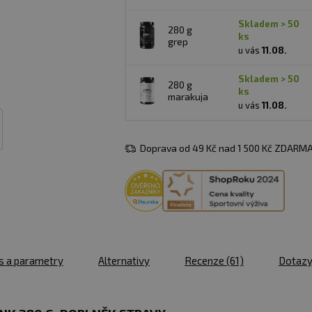
skladem > 50
280 g
ks
grep
u vás
11.08.
skladem > 50
280 g
ks
marakuja
u vás
11.08.
Doprava od 49 Kč nad 1 500 Kč ZDARMA
s a parametry
Alternativy
Recenze
(61)
Dotaz