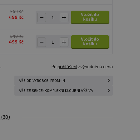
549 Kč
Vložit do
499 Kč
košíku
549 Kč
Vložit do
499 Kč
košíku
.
Po
přihlášení
zvýhodněná cena
VŠE OD VÝROBCE: PROM-IN
VŠE ZE SEKCE: KOMPLEXNÍ KLOUBNÍ VÝŽIVA
y
(30)