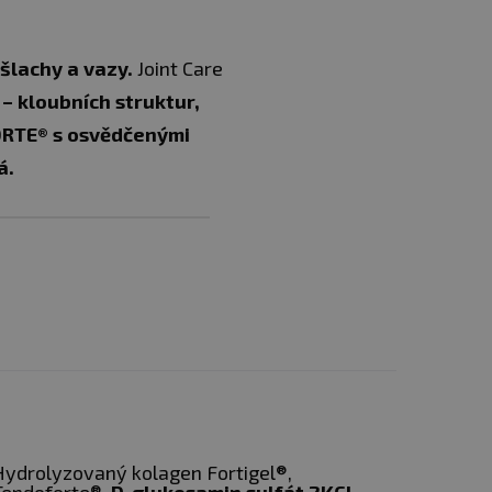
šlachy a vazy.
Joint Care
– kloubních struktur,
RTE® s osvědčenými
á.
aparát
ydrolyzovaný kolagen Fortigel®,