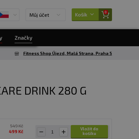
0
Košík
Můj účet
y
Značky
Fitness Shop Újezd, Malá Strana, Praha 5
CARE DRINK 280 G
549 Kč
Vložit do
499 Kč
košíku