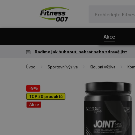
Akce
Radíme jak hubnout, nabrat nebo zdravě jíst
Úvod
Sportovní výživa
Kloubní výživa
Komp
-
9%
TOP 30 produktů
Akce