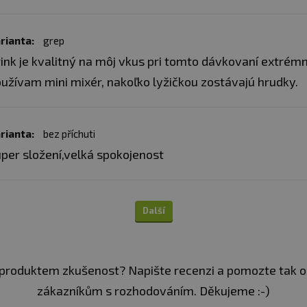
ílí na tvorbě disulfidických můstků molekuly kolagenu
struktur chrupavky
rianta:
grep
ink je kvalitný na môj vkus pri tomto dávkovaní extrém
užívam mini mixér, nakoľko lyžičkou zostávajú hrudky.
o glukosamin. Jedná se o makromolekulární látku, která 
ývají se glykosaminoglykany. Je součástí extracelulární
rianta:
bez příchuti
stí kloubní chrupavky
per složení,velká spokojenost
OVÁ
 Jelikož jsou pojivové tkáně a kloubní struktury velmi 
Další
tzv. synoviální tekutina, jejíž součástí je právě kyselin
to vyskytuje snížené množství synoviální tekutiny.
produktem zkušenost? Napište recenzi a pomozte tak 
zákazníkům s rozhodováním. Děkujeme :-)
a je ceněn pro svůj obsah přírodních kyselin, které se vy