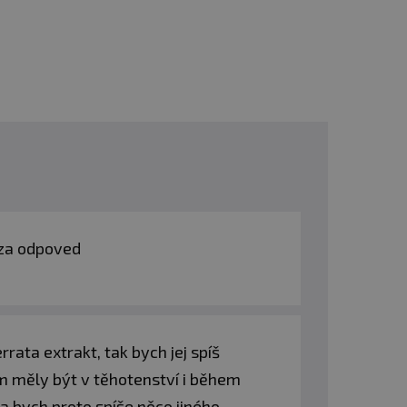
jkru ve 200-300 ml
pravidelnost, protože efekt
Tento problém eliminuje
.
i za odpoved
ata extrakt, tak bych jej spíš
m měly být v těhotenství i během
a bych proto spíše něco jiného,