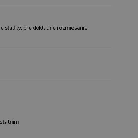
. Váže glykosaminoglykany
ne sladký, pre dôkladné rozmiešanie
se řadí do skupiny
 hmoty pojivových tkání. U
špatně prokrvené, musí
a hyaluronová. U jedinců s
ostatním
značují tím, že dále