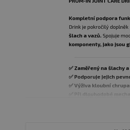
PROM-IN JOINT CARE DR
Kompletní podpora funkc
Drink je pokročilý doplněk
šlach a vazů.
Spojuje mod
komponenty, jako jsou g
✅
Zaměřený na šlachy a
✅ P
odporuje jejich pevn
✅
Výživa kloubní chrup
✅
Při dlouhodobé mecha
✅
U sportovně aktivních
✅
Při snížené regenerac
✅
Jako součást dlouhod