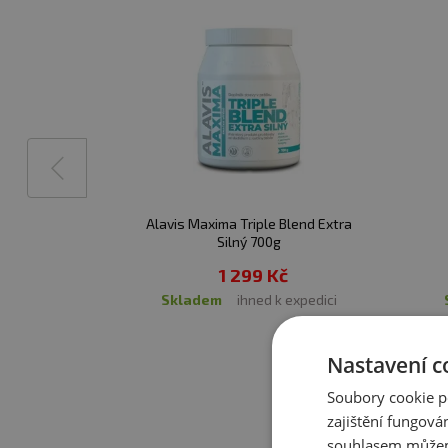
✅
MSM
– organická forma
✅
Kyselina hyaluronová
✅
Vitamin C
– přispívá k
✅
Boswellia serrata
– ro
✅
Kajenský pepř
– součás
✅
TENDOFORTE®
představuje opravdovou r
Alavis Maxima Triple Blend Extra
Silný 700g
zatíženou část pohybového
1 299 Kč
TENDOFORTE ® udržují vaš
skladem
ihned k expedici
poškození, ale také umožň
významně urychlit návrat 
Nastavení c
Drink stát základem suple
Soubory cookie p
zajištění fungová
✅
FORTIGEL®
souhlasem můžem