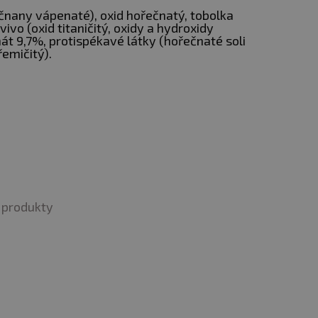
hořčík patří k základním
ečnany vápenaté), oxid hořečnatý, tobolka
vivo (oxid titaničitý, oxidy a hydroxidy
inát 9,7%, protispékavé látky (hořečnaté soli
řemičitý).
produkty
tré stravy. Nepřekračujte
i, těhotné a kojící ženy.
ení. Chraňte před mrazem.