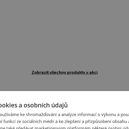
:
Alergeny ve složení produktu
tučně
zvýrazněny.
Zobrazit všechny produkty v akci
Recenze
Hodnotilo již 18 zákazníků
ookies a osobních údajů
oužíváme ke shromažďování a analýze informací o výkonu a pou
ní funkcí ze sociálních médií a ke zlepšení a přizpůsobení obsahu 
nto doplněk stravy mi byl doporučen pro manžela po iCM
e také předávat marketingovým platformám některé osobní úda