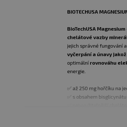
BIOTECHUSA MAGNESIUM
BioTechUSA Magnesium 
chelátové vazby minerá
jejich správné fungování 
vyčerpání a únavy jakož
optimální
rovnováhu ele
energie.
✅ až 250 mg hořčíku na je
✅ s obsahem bisglicynátu
✅ nejvyužitelnější chelát
Pro sportovce má hořčík 