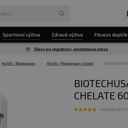
Sportovní výživa
Zdravá výživa
Fitness doplňk
Slevy po registraci, množstevní slevy
Hořčík / Magnesium
Hořčík / Magnesium ostatní
BiotechUSA M
BIOTECHUS
CHELATE 60
Hodnotilo již 17