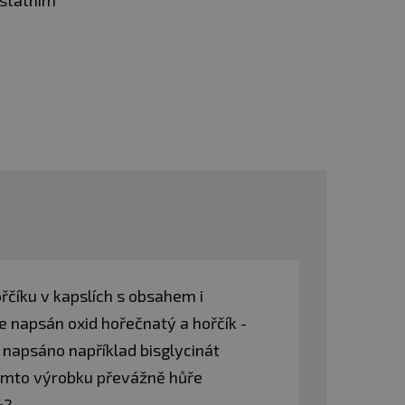
ostatním
řčíku v kapslích s obsahem i
je napsán oxid hořečnatý a hořčík -
e napsáno například bisglycinát
tomto výrobku převážně hůře
%?