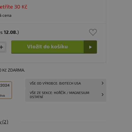
etříte
30 Kč
á cena
ás
12.08.
)
Vložit do košíku
00 Kč ZDARMA.
VŠE OD VÝROBCE: BIOTECH USA
VŠE ZE SEKCE: HOŘČÍK / MAGNESIUM
OSTATNÍ
y
(2)