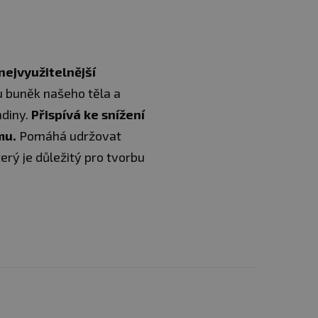
nejvyužitelnější
nu buněk našeho těla a
diny.
Přispívá ke snížení
mu.
Pomáhá udržovat
erý je důležitý pro tvorbu
otřeba hořčíku stoupá
o