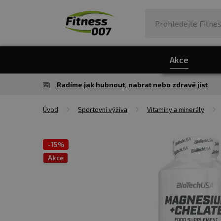
Akce
Radíme jak hubnout, nabrat nebo zdravě jíst
Úvod
Sportovní výživa
Vitamíny a minerály
-
15%
Akce