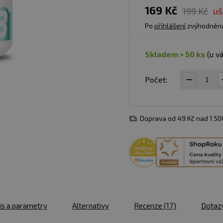
169 Kč
199 Kč
uš
Po
přihlášení
zvýhodněn
skladem > 50 ks
(u v
Počet:
Doprava od 49 Kč nad 1 5
is a parametry
Alternativy
Recenze
(17)
Dotaz