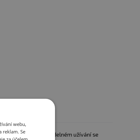
žívání webu,
a reklam. Se
P - už za 10 po pravidelném užívání se
je za účelem