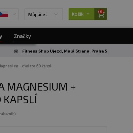
0
Košík
Můj účet
y
Značky
Fitness Shop Újezd, Malá Strana, Praha 5
agnesium + chelate 60 kapslí
A MAGNESIUM +
 KAPSLÍ
 zákazníků