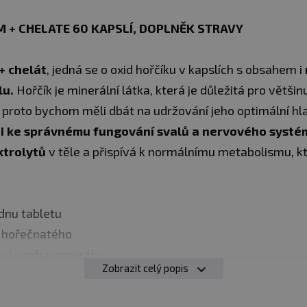
 + CHELATE 60 KAPSLÍ, DOPLNĚK STRAVY
+ chelát
, jedná se o oxid hořčíku v kapslích s obsahem i
lu.
Hořčík je minerální látka, která je důležitá pro větši
a proto bychom měli dbát na udržování jeho optimální hla
 i ke správnému fungování svalů a nervového systé
ktrolytů
v těle a přispívá k normálnímu metabolismu, kt
dnu tabletu
 hořečnatého
ová vazba minerálu
Zobrazit celý popis
obzvláštní význam. Při náročném sportovním tréninku
p