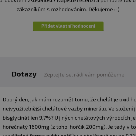
produktem zkušenost? Napište recenzi a pomozte tak 
zákazníkům s rozhodováním. Děkujeme :-)
Přidat vlastní hodnocení
Dotazy
Zeptejte se, rádi vám pomůžeme
Dobrý den, jak mám rozumět tomu, že chelát je oxid ho
nejvyužitelnější chelátové vazby minerálu. Ve složení 
bisglycinát jen 9,7%? U jiných chelátových výrobcích j
hořečnatý 1600mg (z toho: hořčík 200mg). Je tedy v 
využitelná forma oxidu hořčíku a chelátová pouze 9,7