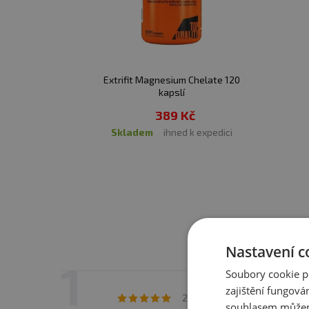
Upozornění pro alergiky
Extrifit Magnesium Chelate 120
kapslí
389 Kč
skladem
ihned k expedici
Nastavení c
Soubory cookie p
zajištění fungová
Te
24. 5. 2026 v 06:13
souhlasem můžem