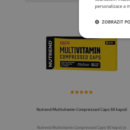
Třapatkovka nachová extrakt
personalizace a m
Extrakt z hroznových jader
ZOBRAZIT P
Aktivní látky: Liposomal Vitamin C
1
30 kapslí
k
Vitamín C (kyselina L-askorbová)
5
Liposovit®-C
Nutrend Multivitamin Compressed Caps 60 kapslí
Nutrend Multivitamin Compressed Caps 60 kapslí je