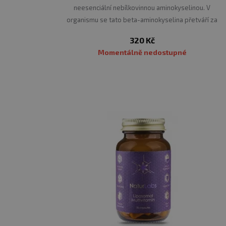
neesenciální nebílkovinnou aminokyselinou. V
organismu se tato beta-aminokyselina přetváří za
pomoci L-histidinu na carnosin.
320 Kč
Momentálně nedostupné