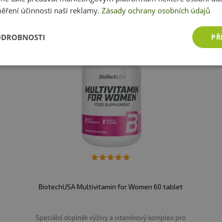
50 mg
**
ěření účinnosti naší reklamy.
Zásady ochrany osobních údajů
50 mg
**
ODROBNOSTI
PŘ
NRV*
(1
apsulka
kapsulka)
00 mg
625%
BiotechUSA Multivitamin for Women 60 tablet
Speciální doplněk výživy a vitamínový komplex pro