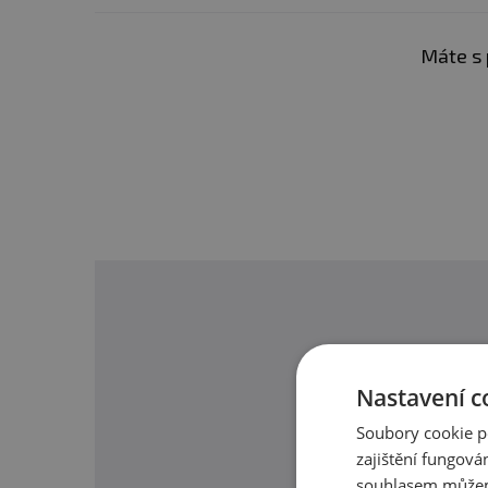
LIPOSOMAL VITAMIN C 3
Kyselina listová (L-methylfolát
Lipozomální tobolky s v
vápenatý)
Máte s 
Vitamín B12 (methylkobalamin)
mg vitamínu C.
Denní sup
celého roku.
Vitamin C př
Biotin (D-biotin)
Kyselina pantothénová
✅
Podporuje imunitní sy
Železo (bisglycinát železitý) Ferrochel™
✅Přispívá k o
chraně buně
Měď (bisglycinát měďnatý)
✅Pomáhá
snižovat únav
Selen (L-selenomethionin)
✅
Podporuje tvorbu kol
Chrom (pikolinát chromitý)
✅
Zlepšuje vstřebávání 
✅
Lipozomální forma
zaji
Myo-inositol
✅
500 mg vitaminu C
(Lip
Rutin (z extraktu Sophora japonica)
O našic
Nastavení c
Hesperidin (z extraktu Citrus aurantium)
Soubory cookie p
Více o tomto produktu 
Brusinka extrakt
zajištění fungová
souhlasem můžem