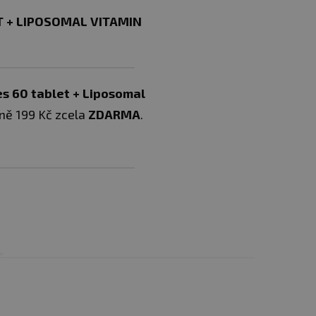
 + LIPOSOMAL VITAMIN
s 60 tablet + Liposomal
ně 199 Kč zcela
ZDARMA
.
T
dukty
imální fungování našeho