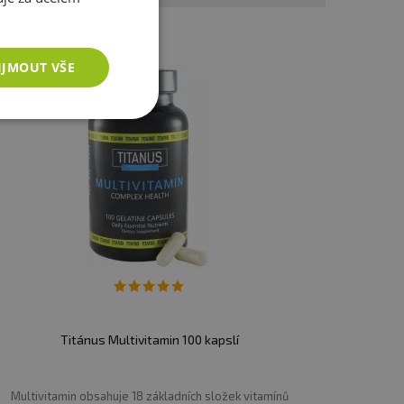
IJMOUT VŠE
Titánus Multivitamin 100 kapslí
Multivitamin obsahuje 18 základních složek vitamínů