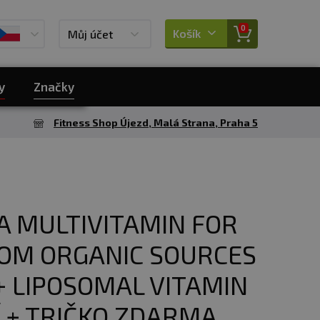
0
Košík
Můj účet
y
Značky
Fitness Shop Újezd, Malá Strana, Praha 5
A MULTIVITAMIN FOR
OM ORGANIC SOURCES
+ LIPOSOMAL VITAMIN
Í + TRIČKO ZDARMA