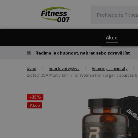
Akce
Radíme jak hubnout, nabrat nebo zdravě jíst
Úvod
Sportovní výživa
Vitamíny a minerály
BioTechUSA Multivitamin For Women from organic sources 60
-
35%
Akce