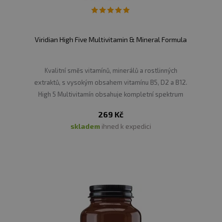
Viridian High Five Multivitamin & Mineral Formula
Kvalitní směs vitamínů, minerálů a rostlinných
extraktů, s vysokým obsahem vitamínu B5, D2 a B12.
High 5 Multivitamín obsahuje kompletní spektrum
všech důležitých vitamínů, a to v těch nejúčinnějších
269 Kč
formách a poměrech, směs je doplněna o silné
skladem
ihned k expedici
antioxidanty jako je Beta Karoten, Kryptoxanthin,
Alpha Karoten, Zeaxanthin a Lutein.