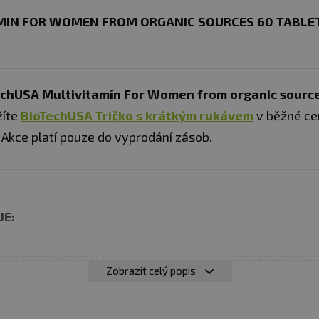
MIN FOR WOMEN FROM ORGANIC SOURCES 60 TABLET
echUSA Multivitamín For Women from organic source
žíte
BioTechUSA Tričko s krátkým rukávem
v běžné ce
Akce platí pouze do vyprodání zásob.
JE:
MIN FOR WOMEN FROM ORGANIC SOURCES 60 TABLE
Zobrazit celý popis
 řadu
doplňků stravy, kterou jsme vytvořili tak, aby pro
roji inspirované
, vybrané účinné látky podporující opt