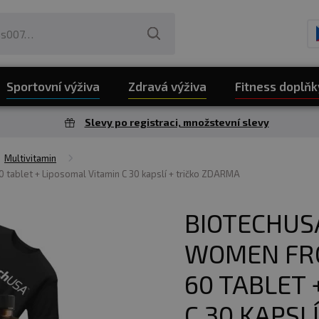
Sportovní výživa
Zdravá výživa
Fitness doplňk
Slevy po registraci, množstevní slevy
Multivitamin
 tablet + Liposomal Vitamin C 30 kapslí + tričko ZDARMA
BIOTECHUS
WOMEN FR
60 TABLET 
C 30 KAPSL