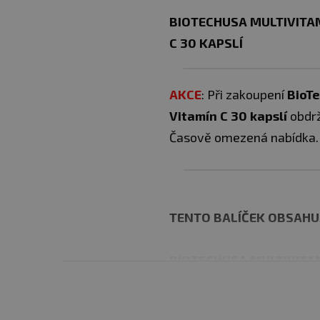
BIOTECHUSA MULTIVITA
C 30 KAPSLÍ
AKCE
: Při zakoupení
BioT
Vitamín C 30 kapslí
obdr
Časově omezená nabídka. 
TENTO BALÍČEK OBSAHU
BIOTECHUSA MULTIVITA
Objevte naši prémiovou
obsahovaly
přírodními zd