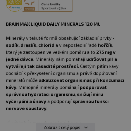
BRAINMAX LIQUID DAILY MINERALS 120 ML
Minerály v tekuté formě obsahující základní prvky -
sodík, draslík, chlorid
a v neposlední řadě
hořčík
,
který je zastoupen ve velkém poměru a to
275 mg v
jedné dávce
. Minerály nám pomáhají
udržovat pH a
vytvářejí tak zásadité prostředí
. Častým pitím kávy
dochází k překyselení organismu a právě doplňování
minerálů může
alkalizovat organismus při konzumaci
kávy
. Mimojiné minerály pomáhají
podporovat
správnou hydrataci organismu
,
snižují míru
vyčerpání a únavy
a podporují
správnou funkci
nervové soustavy
.
✅ základní minerály v tekuté formě
Zobrazit celý popis
✅ chlorid, sodík, draslík, hořčík