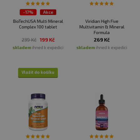
-
17%
Akce
BioTechUSA Multi Mineral
Viridian High Five
Complex 100 tablet
Multivitamin & Mineral
Formula
239 Kč
199 Kč
269 Kč
skladem
ihned k expedici
skladem
ihned k expedici
Vložit do košíku