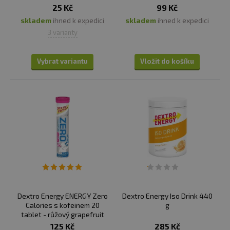
25 Kč
99 Kč
skladem
ihned k expedici
skladem
ihned k expedici
3 varianty
Vybrat variantu
Vložit do košíku
Dextro Energy ENERGY Zero
Dextro Energy Iso Drink 440
Calories s kofeinem 20
g
tablet - růžový grapefruit
125 Kč
285 Kč