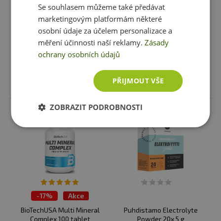
Se souhlasem můžeme také předávat
Mix 210 g
300 g
marketingovým platformám některé
399 Kč
649 Kč
osobní údaje za účelem personalizace a
skladem
ihned k expedici
skladem
ihned k expedici
měření účinnosti naší reklamy.
Zásady
1 varianta
1 varianta
ochrany osobních údajů
PŘIJMOUT VŠE
Vybrat variantu
Vybrat variantu
ZOBRAZIT PODROBNOSTI
-
17%
Akce
BioTechUSA Multi Mineral
Puhdistamo Electrolyte
Complex 100 tablet
Powder 20x 5 g