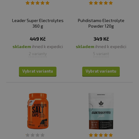
při nadměrném pocení.
Leader Super Electrolytes
Puhdistamo Electrolyte
Na našem e-shopu najdete prémiové doplňky stravy
360 g
Powder 120g
s vysokým obsahem elektrolytů látek kombinovaných
tak, aby byl jejich účinek co nejvyšší.
449 Kč
349 Kč
skladem
ihned k expedici
skladem
ihned k expedici
2 varianty
5 variant
Vybrat variantu
Vybrat variantu