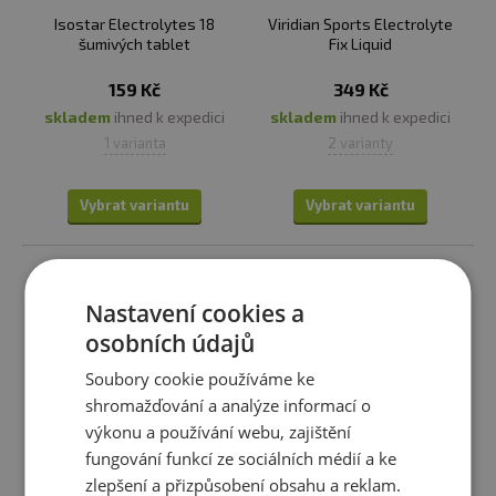
Isostar Electrolytes 18
Viridian Sports Electrolyte
šumivých tablet
Fix Liquid
159 Kč
349 Kč
skladem
ihned k expedici
skladem
ihned k expedici
1 varianta
2 varianty
Vybrat variantu
Vybrat variantu
Nastavení cookies a
osobních údajů
Soubory cookie používáme ke
shromažďování a analýze informací o
výkonu a používání webu, zajištění
fungování funkcí ze sociálních médií a ke
zlepšení a přizpůsobení obsahu a reklam.
Per4m Hydrate Electrolyte
NutriWorks Electrolyte worx