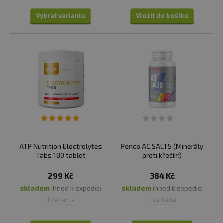
Vybrat variantu
Vložit do košíku
ATP Nutrition Electrolytes
Penco AC SALTS (Minerály
Tabs 180 tablet
proti křečím)
299 Kč
384 Kč
skladem
ihned k expedici
skladem
ihned k expedici
1 varianta
1 varianta