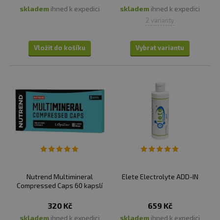
skladem
ihned k expedici
skladem
ihned k expedici
2 varianty
Vložit do košíku
Vybrat variantu
Nutrend Multimineral
Elete Electrolyte ADD-IN
Compressed Caps 60 kapslí
320 Kč
659 Kč
skladem
ihned k expedici
skladem
ihned k expedici