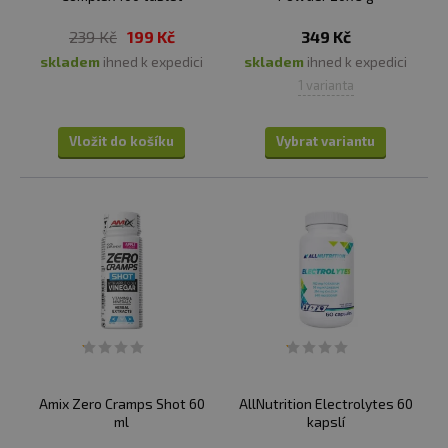
239 Kč
199 Kč
349 Kč
skladem
ihned k expedici
skladem
ihned k expedici
1 varianta
Vložit do košíku
Vybrat variantu
Amix Zero Cramps Shot 60
AllNutrition Electrolytes 60
ml
kapslí