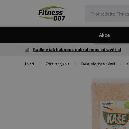
Akce
Radíme jak hubnout, nabrat nebo zdravě jíst
Úvod
Zdravá výživa
Kaše, vločky a müsli
K