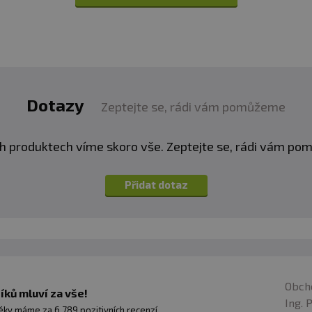
Dotazy
Zeptejte se, rádi vám pomůžeme
h produktech víme skoro vše. Zeptejte se, rádi vám p
Přidat dotaz
Obch
ků mluví za vše!
Ing. 
ky máme za 6 789 pozitivních recenzí.