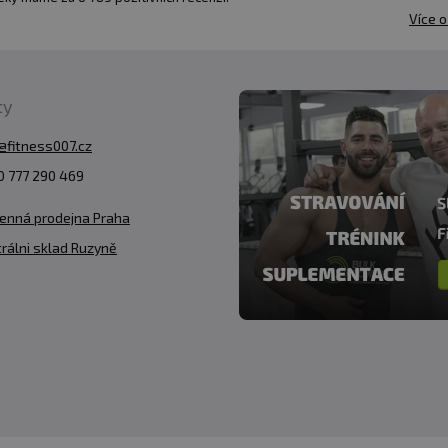
Více o
ty
@fitness007.cz
 777 290 469
enná prodejna Praha
rálni sklad Ruzyně