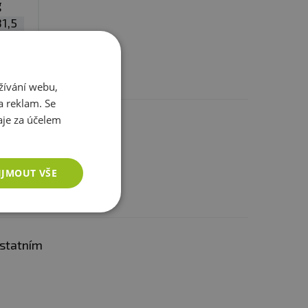
g
1,5
g
,12
g
,27
g
žívání webu,
,01
a reklam. Se
je za účelem
IJMOUT VŠE
ostatním