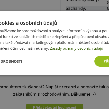
:
Alergeny jsou vyznačeny
tučně
ve složení produktu.
Sacharidy:
8
z toho cukry:
0
ookies a osobních údajů
Bílkoviny:
9
oužíváme ke shromažďování a analýze informací o výkonu a pou
Sůl:
0
ní funkcí ze sociálních médií a ke zlepšení a přizpůsobení obsahu 
Zobrazit celé parametry
g
e také předávat marketingovým platformám některé osobní úda
ěření účinnosti naší reklamy.
Zásady ochrany osobních údajů
ODROBNOSTI
PŘ
Recenze
Produkt zatím nikdo nehodnotil
produktem zkušenost? Napište recenzi a pomozte tak 
zákazníkům s rozhodováním. Děkujeme :-)
Přidat vlastní hodnocení