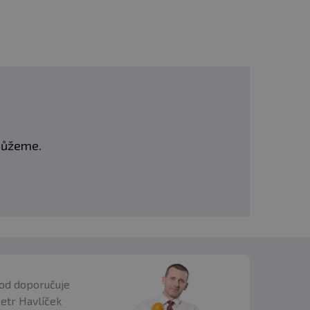
omůžeme.
od doporučuje
Petr Havlíček