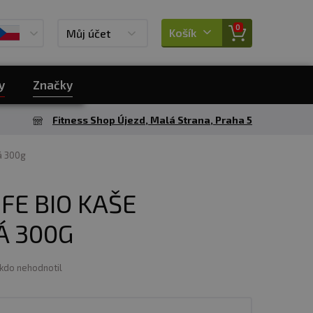
0
Košík
Můj účet
y
Značky
Fitness Shop Újezd, Malá Strana, Praha 5
á 300g
FE BIO KAŠE
 300G
ikdo nehodnotil