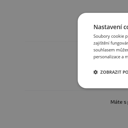
Upozornění pro alergiky
Nastavení c
Soubory cookie p
zajištění fungová
souhlasem můžem
personalizace a m
ZOBRAZIT P
Máte s 