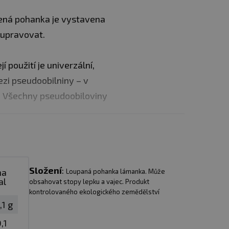
ená pohanka je vystavena
ě upravovat.
 použití je univerzální,
ezi pseudoobilniny – v
in. Všechny pseudoobiloviny
o mléce.
Složení
:
na
Loupaná pohanka lámanka. Může
al
obsahovat stopy lepku a vajec. Produkt
kontrolovaného ekologického zemědělství
,1 g
,1