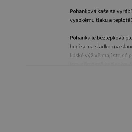
Pohanková kaše se vyráb
vysokému tlaku a teplotě)
Pohanka je bezlepková plod
hodí se na sladko i na sl
lidské výživě mají stejné 
jsou přirozeně bezlepkové
Návod k použití:
V poměru
Balení:
300g
Minimální trvanilovst:
Vi