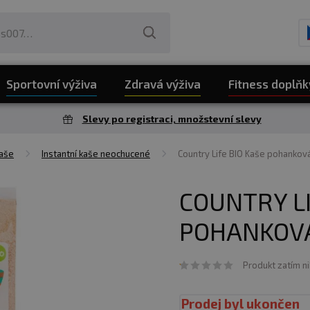
Sportovní výživa
Zdravá výživa
Fitness doplňk
Slevy po registraci, množstevní slevy
aše
Instantní kaše neochucené
Country Life BIO Kaše pohankov
COUNTRY LI
POHANKOVÁ
Produkt zatím n
Prodej byl ukončen