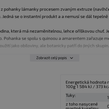
í z pohanky lámanky procesem zvaným extruze (navlhč
. Jedná se o instantní produkt a a nemusí se dál tepeln
ina, která má nezaměnitelnou, lehce oříškovou chuť. Její
ano. Pohanka se spolu s quinoou a amarentem zařazuje m
použití jako obiloviny, ale botanicky patří do jiných skup
.
Zobrazit celý popis
 cca 3 lžíce kaše a 100ml rozmíchejte v teplé vodě neb
Energetická hodnota 
100g 1 584 kJ / 373 kc
Tuky:
z oba
1
z toho nasycené
0
mastné kyseliny: