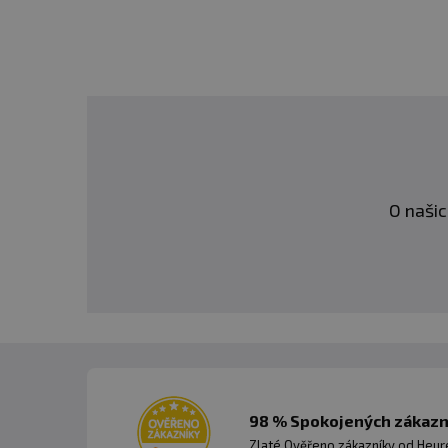
O našic
98 % Spokojených zákazní
Zlaté Ověřeno zákazníky od Heuré