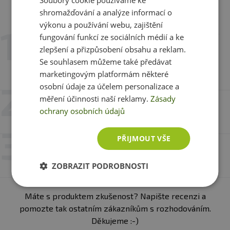
Složení:
Kokosový olej* lisovaný za studena. * produkt
kontrolovaného ekologického zemědělství
shromažďování a analýze informací o
Recenze
Hodnotili již 3 zákazníci
výkonu a používání webu, zajištění
fungování funkcí ze sociálních médií a ke
15. 6. 2023 v 18:53
zlepšení a přizpůsobení obsahu a reklam.
Martina
Se souhlasem můžeme také předávat
Normální kokosový olej ,není co vytknout
marketingovým platformám některé
osobní údaje za účelem personalizace a
měření účinnosti naší reklamy.
Zásady
6. 4. 2023 v 15:26
ochrany osobních údajů
Michal Sršeň
PŘIJMOUT VŠE
2. 3. 2021 v 21:35
Barča Martínková
ZOBRAZIT PODROBNOSTI
Máte s produktem zkušenost? Napište recenzi a
pomozte tak ostatním zákazníkům s rozhodováním.
Děkujeme :-)