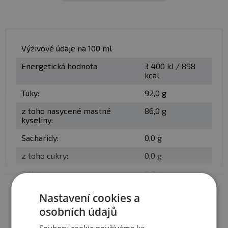
Balení
: 300ml
Minimální trvanlivost
: Viz. obal
Výživové údaje na 100 ml
Upozornění:
Skladujte v suchu a při teplotě do 25 °C.
Energetická hodnota
3 400 kJ / 898
Nevystavujte přímému slunečnímu záření. Chraňte před
kcal
mrazem. Výrobce neručí za vady vzniklé nevhodným
Tuky:
92,0 g
skladováním a použitím.
z toho nasycené mastné
86,0 g
Upozornění pro alergiky:
Alergeny ve složení produktu
kyseliny:
tučně
zvýrazněný.
Sacharidy:
0,0 g
z toho cukry:
0,0 g
Bílkoviny:
0,2 g
Zobrazit celé parametry
Sůl:
0,0 g
Nastavení cookies a
osobních údajů
Soubory cookie používáme ke