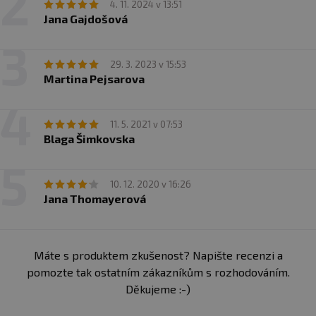
4. 11. 2024 v 13:51
Jana Gajdošová
29. 3. 2023 v 15:53
Martina Pejsarova
11. 5. 2021 v 07:53
Blaga Šimkovska
10. 12. 2020 v 16:26
Jana Thomayerová
Máte s produktem zkušenost? Napište recenzi a
pomozte tak ostatním zákazníkům s rozhodováním.
Děkujeme :-)