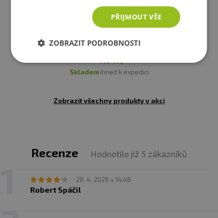
PŘIJMOUT VŠE
Country life BIO Sirup kokosový 250 ml
ZOBRAZIT PODROBNOSTI
119 Kč
skladem
ihned k expedici
Zobrazit všechny produkty v akci
Recenze
Hodnotilo již 5 zákazníků
28. 4. 2026 v 14:48
Robert Spáčil