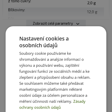
z toho cukry:
2,0 g
Bílkoviny:
12,0 g
Sůl:
0,0 g
Zobrazit celé parametry
Nastavení cookies a
Složení
: Vločky pohankové*. Může obsahovat stopy
lepku. *produkt kontrolovaného ekologického
osobních údajů
zemědělství
Ještě jste si nevybrali?
Soubory cookie používáme ke
shromažďování a analýze informací o
Doporučujeme vám podobné produkty
výkonu a používání webu, zajištění
fungování funkcí ze sociálních médií a ke
zlepšení a přizpůsobení obsahu a reklam.
Se souhlasem můžeme také předávat
marketingovým platformám některé
osobní údaje za účelem personalizace a
měření účinnosti naší reklamy.
Zásady
ochrany osobních údajů