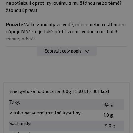
nepotřebují oproti syrovému zrnu žádnou nebo téměř
žádnou úpravu.
Použití
: Vařte 2 minuty ve vodě, mléce nebo rostlinném
nápoji. Můžete je také přelít vroucí vodou a nechat 3
minuty odstát.
Zobrazit celý popis
Balení
: 250g
Minimální trvanlivost:
Viz obal
Upozornění pro alergiky:
Alergeny jsou vyznačeny
tučně ve složení produktu.
Energetická hodnota na 100g 1 530 kJ / 361 kcal
Tuky:
3,0 g
z toho nasycené mastné kyseliny:
1,0 g
Sacharidy:
71,0 g