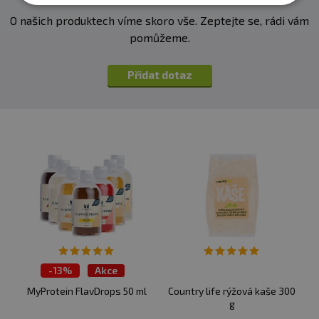
O našich produktech víme skoro vše. Zeptejte se, rádi vám
pomůžeme.
Přidat dotaz
-
13%
Akce
Výprodej
MyProtein FlavDrops 50 ml
Country life rýžová kaše 300
g