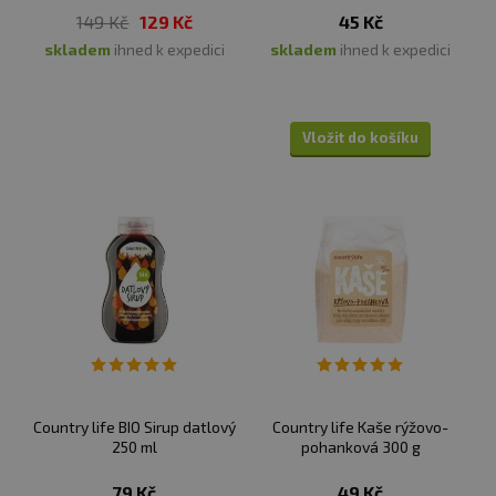
149 Kč
129 Kč
45 Kč
skladem
ihned k expedici
skladem
ihned k expedici
Vložit do košíku
Country life BIO Sirup datlový
Country life Kaše rýžovo-
250 ml
pohanková 300 g
79 Kč
49 Kč