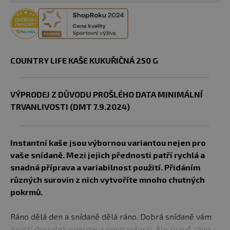
COUNTRY LIFE KAŠE KUKUŘIČNÁ 250 G
VÝPRODEJ Z DŮVODU PROŠLÉHO DATA MINIMÁLNÍ
TRVANLIVOSTI (DMT 7.9.2024)
Instantní kaše jsou výbornou variantou nejen pro
vaše snídaně. Mezi jejich přednosti patří rychlá a
snadná příprava a variabilnost použití. Přidáním
různých surovin z nich vytvoříte mnoho chutných
pokrmů.
Ráno dělá den a snídaně dělá ráno. Dobrá snídaně vám
zajistí dostatek energie a pocit sytosti. Ale právě ráno