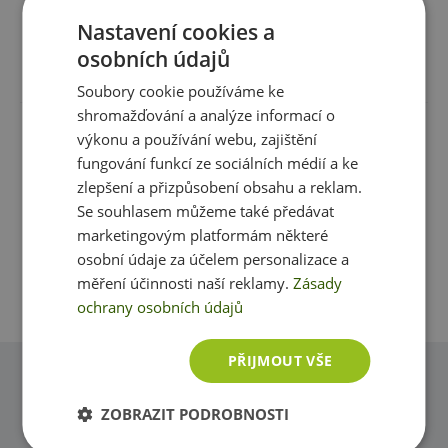
Upozornění pro alergiky:
Alergeny jsou
Sůl
0 g
Nastavení cookies a
vyznačeny tučně ve složení produktu. Výrobek je
vyroben v závodu se zpracováním mléčných produktů,
osobních údajů
Recenze
Produkt zatím nikdo nehodnotil
lepku, oxidu siřičitého, sóji, vajec, oříšků, ryb a korýšů.
Složení:
Kukuřice. Může obsahovat stopy lepku a vajec.
Soubory cookie používáme ke
shromažďování a analýze informací o
výkonu a používání webu, zajištění
Máte s produktem zkušenost? Napište recenzi a
fungování funkcí ze sociálních médií a ke
pomozte tak ostatním zákazníkům s rozhodováním.
zlepšení a přizpůsobení obsahu a reklam.
Děkujeme :-)
Se souhlasem můžeme také předávat
marketingovým platformám některé
Přidat vlastní hodnocení
osobní údaje za účelem personalizace a
měření účinnosti naší reklamy.
Zásady
ochrany osobních údajů
PŘIJMOUT VŠE
Dotazy
ZOBRAZIT PODROBNOSTI
Zeptejte se, rádi vám pomůžeme