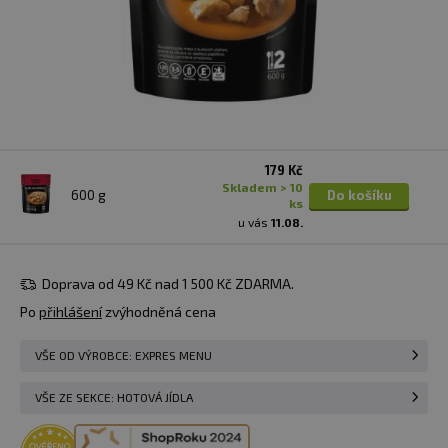
179 Kč
skladem > 10
600 g
Do košíku
ks
u vás
11.08.
Doprava od 49 Kč nad 1 500 Kč ZDARMA.
Po
přihlášení
zvýhodněná cena
VŠE OD VÝROBCE: EXPRES MENU
VŠE ZE SEKCE: HOTOVÁ JÍDLA