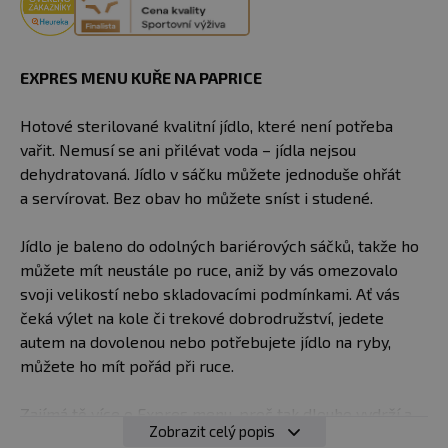
EXPRES MENU KUŘE NA PAPRICE
Hotové sterilované kvalitní jídlo, které není potřeba
vařit. Nemusí se ani přilévat voda – jídla nejsou
dehydratovaná. Jídlo v sáčku můžete jednoduše ohřát
a servírovat. Bez obav ho můžete sníst i studené.
Jídlo je baleno do odolných bariérových sáčků, takže ho
můžete mít neustále po ruce, aniž by vás omezovalo
svoji velikostí nebo skladovacími podmínkami. Ať vás
čeká výlet na kole či trekové dobrodružství, jedete
autem na dovolenou nebo potřebujete jídlo na ryby,
můžete ho mít pořád při ruce.
Zajímá tě více o Expres menu, proč tak dlouho vydrží a
Zobrazit celý popis
přitoj ne bez chemie? Článek je
zde
.