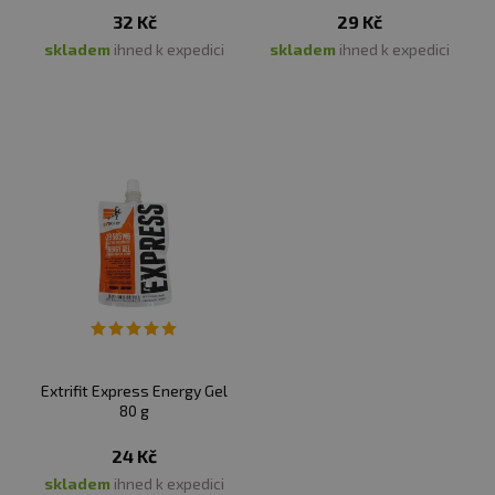
32 Kč
29 Kč
Skladujte v suchu a při teplotě do 25 °C. Nevystavujte
přímému slunečnímu záření. Chraňte před mrazem.
skladem
ihned k expedici
skladem
ihned k expedici
Výrobce neručí za vady vzniklé nevhodným skladováním
a použitím.
Upozornění pro alergiky:
Alergeny ve složení
produktu
tučně
zvýrazněny.
Extrifit Express Energy Gel
80 g
24 Kč
skladem
ihned k expedici