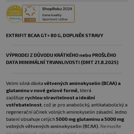
EXTRIFIT BCAA GT+ 80 G, DOPLNĚK STRAVY
VÝPRODEJ Z DŮVODU KRÁTKÉHO nebo PROŠLÉHO
DATA MINIMÁLNÍ TRVANLIVOSTI (DMT 21.8.2025)
Velmi silná dávka
větvených aminokyselin (BCAA) a
glutaminu v nové gelové formě,
která
zajišťuje
rychlou stravitelnost a ideální
vstřebatelnost
, což je pro anabolický, antikatabolický a
regenerační účinek volných aminokyselin zásadní. Jedno
balení obsahuje
celých
5000 mg glutaminu a 5000 mg
volných větvených aminokyselin (BCAA).
Nemusíte
nic odměřovat, odsypávat, hledat zdroj vody a nosit