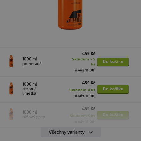
459 Kč
1000 ml
skladem > 5
Do košíku
pomeranč
ks
u vás
11.08.
459 Kč
1000 ml
citron /
Do košíku
skladem 4 ks
limetka
u vás
11.08.
459 Kč
1000 ml
Do košíku
skladem 5 ks
růžový grep
u vás
11.08.
Všechny varianty
459 Kč
1000 ml
skladem > 5