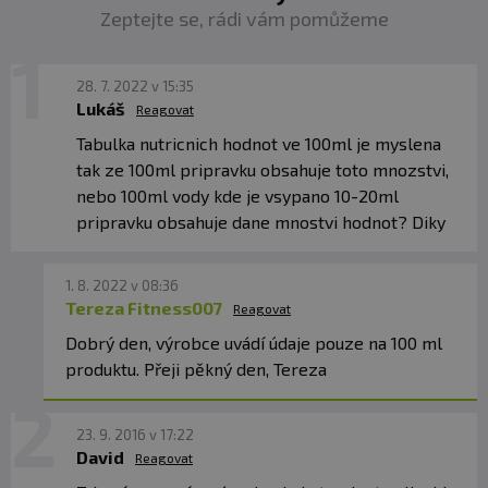
Zeptejte se, rádi vám pomůžeme
28. 7. 2022 v 15:35
Lukáš
Reagovat
Tabulka nutricnich hodnot ve 100ml je myslena
tak ze 100ml pripravku obsahuje toto mnozstvi,
nebo 100ml vody kde je vsypano 10-20ml
pripravku obsahuje dane mnostvi hodnot? Diky
1. 8. 2022 v 08:36
Tereza Fitness007
Reagovat
Dobrý den, výrobce uvádí údaje pouze na 100 ml
produktu. Přeji pěkný den, Tereza
23. 9. 2016 v 17:22
David
Reagovat