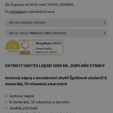
Do košíku
malina
ks
Doprava od 49 Kč nad 1 500 Kč ZDARMA.
u vás
11.08.
Po
přihlášení
zvýhodněná cena
459 Kč
1000 ml
VŠE OD VÝROBCE: EXTRIFIT
Do košíku
skladem 4 ks
ananas
u vás
11.08.
VŠE ZE SEKCE: PŘÍPRAVKY PŘED VÝKONEM
459 Kč
1000 ml
Do košíku
skladem 5 ks
višeň
u vás
11.08.
459 Kč
1000 ml
skladem > 5
EXTRIFIT IONTEX LIQUID 1000 ML
,
DOPLNĚK STRAVY
zelené
Do košíku
ks
jablko
u vás
11.08.
Iontový nápoj s excelentní chutí! Špičkové složení! 6
minerálů, 10 vitamínů a karnitin!
✅ iontový nápoj
✅ 6 minerálů, 10 vitamínů a karnitin
✅ skvělé příchutě