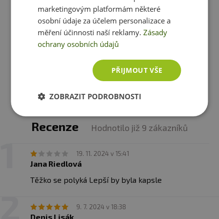
marketingovým platformám některé
Extrifit BCAA Instant 300g
osobní údaje za účelem personalizace a
měření účinnosti naší reklamy.
Zásady
499 Kč
ochrany osobních údajů
skladem
ihned k expedici
PŘIJMOUT VŠE
Zobrazit všechny produkty v akci
ZOBRAZIT PODROBNOSTI
Recenze
Hodnotilo již 9 zákazníků
19. 11. 2024 v 15:41
Jana Riedlová
Těžko se polyká Lepší by byla kapsle
9. 7. 2024 v 18:38
Denis Lisák