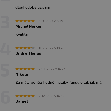
dlouhodobě užívám
5. 9. 2023 v 15:19
Michal Najker
Kvalita
11. 7. 2022 v 18:40
Ondřej Hanus
25. 1. 2022 v 14:26
Nikola
Za málo peněz hodně muziky, funguje tak jak má.
7. 12. 2021 v 14:52
Daniel