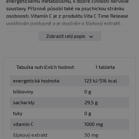
energetickému metabolismu, k dobré činnosti nervové
soustavy. Příznivě působí také na psychickou stránku
osobnosti. Vitamín C je z produktu Vita C Time Release
uvolňován postupně a je doplněn o šípkový extrakt.
Zobrazit celý popis
Dávkování:
užívejte 1 tabletu Vita C Time Release denně
zapijte dostatečným množstvím vody
Tabulka nutričních hodnot:
1 tableta
Balení:
100 tablet
energetická hodnota
123 kJ/516 kcal
Dávka:
1 tableta
bílkoviny
0 g
sacharidy
29,5 g
Počet dávek v balení:
100
tuky
0 g
Minimální trvanlivost:
Viz. obal
vitamín C
1000 mg
Upozornění:
šípkový extrakt
Potravina vhodná zejména pro sportovce.
50 mg