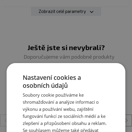
Skladujte v suchu a při teplotě do 25 °C. Nevystavujte
přímému slunečnímu záření. Chraňte před mrazem.
Zobrazit celé parametry
Výrobce neručí za vady vzniklé nevhodným skladováním
Složení:
kyselina askorbová (vitamín C), šípkový extrakt,
mikrokrystalická celulóza E460 (protispékavá látka),
a použitím.
sorbitol P E420 (stabilizátor), stearan hořečnatý E572
(protispékavá látka)
Upozornění pro alergiky:
Alergeny ve složení produktu
tučně
zvýrazněný
Ještě jste si nevybrali?
Doporučujeme vám podobné produkty
Nastavení cookies a
osobních údajů
Soubory cookie používáme ke
shromažďování a analýze informací o
výkonu a používání webu, zajištění
fungování funkcí ze sociálních médií a ke
zlepšení a přizpůsobení obsahu a reklam.
Se souhlasem můžeme také předávat