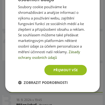
Denisa Kůlová
Reagovat
Soubory cookie používáme ke
Dobrý den,chtěla bych se zeptat, jaký je původ
shromažďování a analýze informací o
vajec, z kterých jsou bílky? Z jaké země a z
výkonu a používání webu, zajištění
jakého druhu chovu? Děkuji
fungování funkcí ze sociálních médií a ke
zlepšení a přizpůsobení obsahu a reklam.
Se souhlasem můžeme také předávat
10. 3. 2025 v 19:51
marketingovým platformám některé
Eliška
Reagovat
osobní údaje za účelem personalizace a
Dobrý den, kdy budou bílky opět skladem
měření účinnosti naší reklamy.
Zásady
prosím? Předem děkuji za odpověď.
ochrany osobních údajů
12. 3. 2025 v 14:31
PŘIJMOUT VŠE
Tereza Fitness007
Reagovat
Dobrý den, bílky bychom měli mít nejpozději
ZOBRAZIT PODROBNOSTI
zítra. :) Přeji pěkný den, Tereza
18. 9. 2024 v 19:45
Milan lakaš
Reagovat