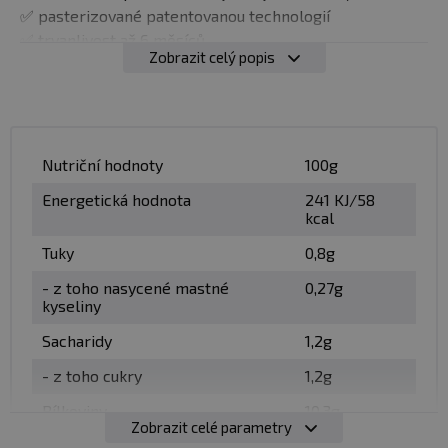
✅ pasterizované patentovanou technologií
✅ trvanlivost až 6 měsíců
Zobrazit celý popis
Balení:
1000 g - 970 ml, 500 g - 485 ml
Dávka:
2 lžičky = 1 vaječný bílek
Nutriční hodnoty
100g
Počet dávek v balení:
16 bílků v 500g balení,
32 bílků v
Energetická hodnota
241 KJ/58
1000g balení
kcal
Tuky
0,8g
Minimální trvanlivost:
viz obal
- z toho nasycené mastné
0,27g
Upozornění:
Skladujte v suchu a při teplotě do 25 °C.
kyseliny
Nevystavujte přímému slunečnímu záření. Chraňte před
Sacharidy
1,2g
mrazem. Výrobce neručí za vady vzniklé nevhodným
skladováním a použitím. Díky patentovanému procesu
- z toho cukry
1,2g
pasterizace mají tekuté bílky dlouhou trvanlivost až 6
Bílkoviny
10,3g
měsíců a není je nutné skladovat v lednici. Po otevření je
Zobrazit celé parametry
Sůl
0,41g
naopak třeba skladování v lednici a spotřebování do 7