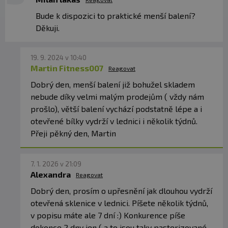
Bude k dispozici to praktické menší balení?
Děkuji.
19. 9. 2024 v 10:40
Martin Fitness007
Reagovat
Dobrý den, menší balení již bohužel skladem
nebude díky velmi malým prodejům ( vždy nám
prošlo), větší balení vychází podstatně lépe a i
otevřené bílky vydrží v lednici i několik týdnů.
Přeji pěkný den, Martin
7. 1. 2026 v 21:09
Alexandra
Reagovat
Dobrý den, prosím o upřesnění jak dlouhou vydrží
otevřená sklenice v lednici. Píšete několik týdnů,
v popisu máte ale 7 dní :) Konkurence píše
dokonce 2 dny jen ( a to jsou taky pasterizované