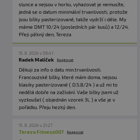
slunce a nejsou v horku, vyhazovat je nemusíte,
jedná se o datum minimální trvanlivosti, protože
jsou bílky pasterizované, takže vydrží i déle. My
máme DMT 10/24 (posledních pár kusů) a 12/24.
Přeji pěkný den, Tereza
15. 8. 2024 v 08:47
Radek Malíček
Reagovat
Děkuji za info o datu min.trvanlivosti.
Francouzské bílky, které mám doma, nejsou
klasiky pasterizované ( D.S.8/24 ) a už mi to
nedělá dobře na zažívání. Vaše bílky jsem už
vyzkoušel ( objednán vzorek 3L ) a vše je v
pořádku. Přeju hezký den.
15. 8. 2024 v 21:27
Tereza Fitness007
Reagovat