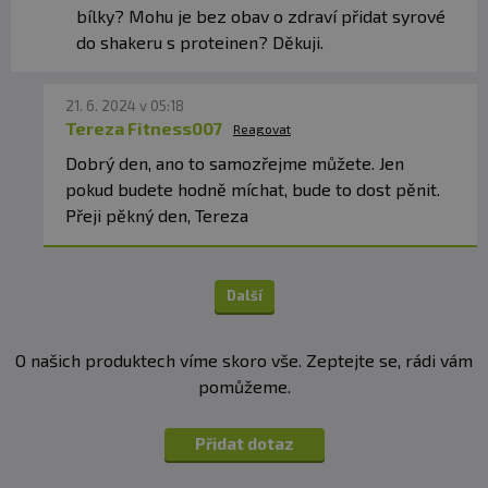
bílky? Mohu je bez obav o zdraví přidat syrové
do shakeru s proteinen? Děkuji.
21. 6. 2024 v 05:18
Tereza Fitness007
Reagovat
Dobrý den, ano to samozřejme můžete. Jen
pokud budete hodně míchat, bude to dost pěnit.
Přeji pěkný den, Tereza
Další
O našich produktech víme skoro vše. Zeptejte se, rádi vám
pomůžeme.
Přidat dotaz