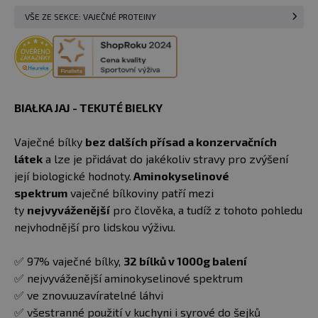
VŠE ZE SEKCE: VAJEČNÉ PROTEINY
BIAŁKA JAJ - TEKUTÉ BIELKY
Vaječné bílky
bez dalších přísad a konzervačních
látek
a lze je přidávat do jakékoliv stravy pro zvýšení
její biologické hodnoty.
Aminokyselinové
spektrum
vaječné bílkoviny patří mezi
ty
nejvyváženější
pro člověka, a tudíž z tohoto pohledu
nejvhodnější pro lidskou výživu.
✅ 97% vaječné bílky,
32 bílků v 1000g balení
✅ nejvyváženější aminokyselinové spektrum
✅ ve znovuuzavíratelné láhvi
✅ všestranné použití v kuchyni i syrové do šejků