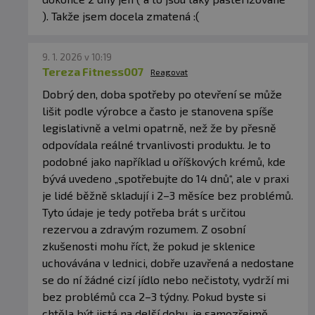
). Takže jsem docela zmatená :(
9. 1. 2026 v 10:19
Tereza Fitness007
Reagovat
Dobrý den, doba spotřeby po otevření se může
lišit podle výrobce a často je stanovena spíše
legislativně a velmi opatrně, než že by přesně
odpovídala reálné trvanlivosti produktu. Je to
podobné jako například u oříškových krémů, kde
bývá uvedeno „spotřebujte do 14 dnů“, ale v praxi
je lidé běžně skladují i 2–3 měsíce bez problémů.
Tyto údaje je tedy potřeba brát s určitou
rezervou a zdravým rozumem. Z osobní
zkušenosti mohu říct, že pokud je sklenice
uchovávána v lednici, dobře uzavřená a nedostane
se do ní žádné cizí jídlo nebo nečistoty, vydrží mi
bez problémů cca 2–3 týdny. Pokud byste si
chtěla být jistá na delší dobu, je samozřejmě