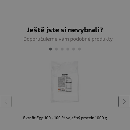
dní. Díky pasterizaci je možné bílky užívat i syrové,
například do koktejlů a proteinových šejků.
Složení:
97% pasterizovaný
vaječný bílek
, 3%
pasterizovaný
vaječný žloutek
Upozornění pro alergiky:
Alergeny ve složení produktu
Ještě jste si nevybrali?
tučně
zvýrazněny.
Doporučujeme vám podobné produkty
Extrifit Egg 100 - 100 % vaječný protein 1000 g