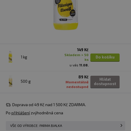
149 Kč
skladem > 50
1 kg
Do košíku
ks
u vás
11.08.
89 Kč
Hlídat
500 g
Momentálně
dostupnost
nedostupné
Doprava od 49 Kč nad 1 500 Kč ZDARMA.
Po
přihlášení
zvýhodněná cena
VŠE OD VÝROBCE: FARMA BIALKA