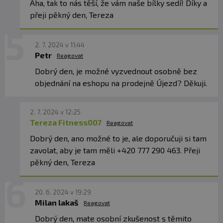
Áha, tak to nás těší, že vám naše bílky sedí! Díky a
přeji pěkný den, Tereza
2. 7. 2024 v 11:44
Petr
Reagovat
Dobrý den, je možné vyzvednout osobně bez
objednání na eshopu na prodejně Újezd? Děkuji.
2. 7. 2024 v 12:25
Tereza Fitness007
Reagovat
Dobrý den, ano možné to je, ale doporučuji si tam
zavolat, aby je tam měli +420 777 290 463. Přeji
pěkný den, Tereza
20. 6. 2024 v 19:29
Milan lakaš
Reagovat
Dobrý den, mate osobní zkušenost s těmito