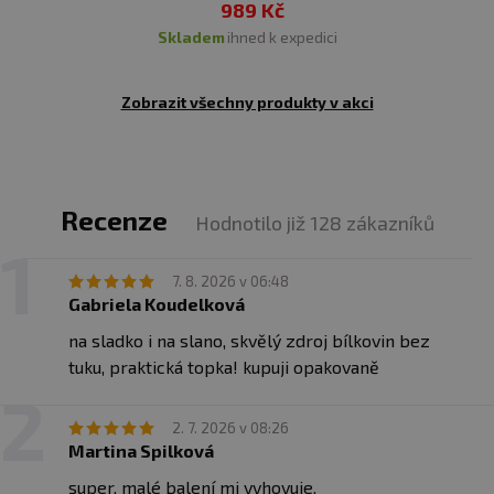
989 Kč
skladem
ihned k expedici
Zobrazit všechny produkty v akci
Recenze
Hodnotilo již 128 zákazníků
7. 8. 2026 v 06:48
Gabriela Koudelková
na sladko i na slano, skvělý zdroj bílkovin bez
tuku, praktická topka! kupuji opakovaně
2. 7. 2026 v 08:26
Martina Spilková
super. malé balení mi vyhovuje.