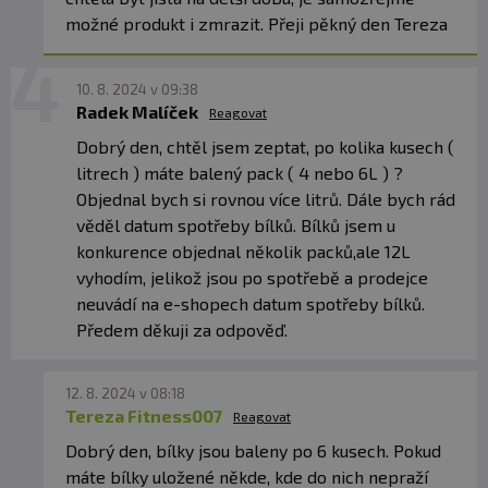
možné produkt i zmrazit. Přeji pěkný den Tereza
10. 8. 2024 v 09:38
Radek Malíček
Reagovat
Dobrý den, chtěl jsem zeptat, po kolika kusech (
litrech ) máte balený pack ( 4 nebo 6L ) ?
Objednal bych si rovnou více litrů. Dále bych rád
věděl datum spotřeby bílků. Bílků jsem u
konkurence objednal několik packů,ale 12L
vyhodím, jelikož jsou po spotřebě a prodejce
neuvádí na e-shopech datum spotřeby bílků.
Předem děkuji za odpověď.
12. 8. 2024 v 08:18
Tereza Fitness007
Reagovat
Dobrý den, bílky jsou baleny po 6 kusech. Pokud
máte bílky uložené někde, kde do nich nepraží