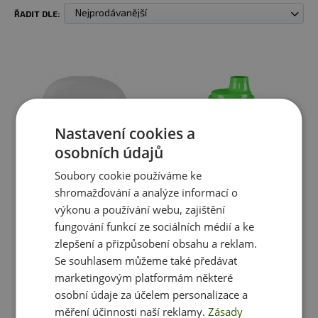
Nejprodávanější
ŘADIT DLE:
Nastavení cookies a
osobních údajů
Soubory cookie používáme ke
shromažďování a analýze informací o
výkonu a používání webu, zajištění
GreenFood Pillbox (zásobník
GreenFood šejkr 300 ml
na tablety)
fungování funkcí ze sociálních médií a ke
zlepšení a přizpůsobení obsahu a reklam.
39 Kč
79 Kč
Se souhlasem můžeme také předávat
skladem
ihned k expedici
skladem
ihned k expedici
marketingovým platformám některé
2 varianty
osobní údaje za účelem personalizace a
měření účinnosti naší reklamy.
Zásady