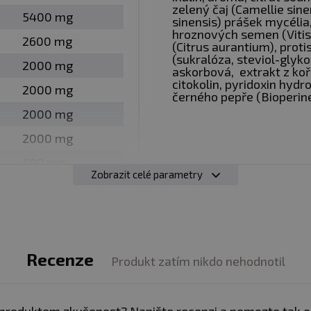
zelený čaj (Camellie sine
5400 mg
sinensis) prášek mycélia,
ní
hroznových semen (Vitis
2600 mg
(Citrus aurantium), proti
éninkový přípravek
(sukralóza, steviol-glyko
2000 mg
askorbová, extrakt z koř
 adaptogen, energie a koncentrace v jednom
citokolin, pyridoxin hydro
2000 mg
tury Jirky Vacka
černého pepře (Bioperine
2000 mg
ariány
2000 mg
LI NAPUMPOVÁNÍ
500 mg
Zobrazit celé parametry
250 mg
 jablečná)
35 mg
při zvyšování vytrvalosti, síly či zlepšení regenerace. Ma
500 mg
ední fáze Krebsova cyklu). Citrulin snižuje tvorbu kyse
Recenze
300 mg
15 %
je délku výkonu a zároveň snižuje únavu i bolestivost sv
Produkt zatím nikdo nehodnotil
250 mg
kci oxidu dusnatého (NO), který hraje klíčovou roli při vaz
238 mg