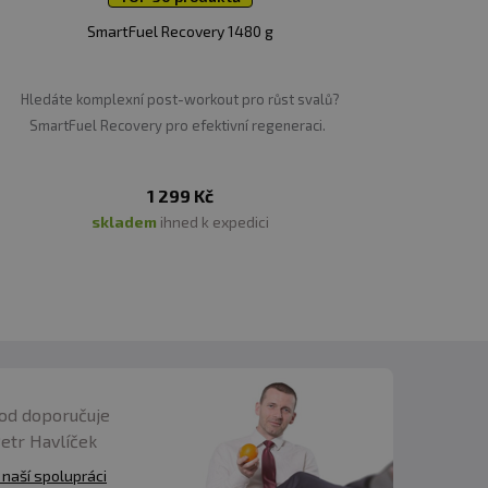
SmartFuel Recovery 1480 g
nzivním cvičení.
Hledáte komplexní post-workout pro růst svalů?
SmartFuel Recovery pro efektivní regeneraci.
ází k navýšení množství
1 299 Kč
 a zvýšenému výdeji
skladem
ihned k expedici
ci tukového metabolismu
se vyznačuje EGCG, to je
od doporučuje
rdiovaskulárního systému
Petr Havlíček
 naší spolupráci