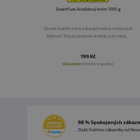
SmartFuel Arašídový krém 1000 g
L-Tyrosin
Aminokyselina L-Tyrosin zv
Chcete kvalitní zdroj zdravých tuků a rostlinných
bílkovin? Pouze pražené arašídy a nic navíc.
Synefrin
Přírodní extrakt pocházej
199 Kč
okamžitě využitelné energi
skladem
ihned k expedici
energie, díky stimulaci a
prostřednictvím navýšené
Extrakt ze zeleného čaj
Zelený čaj je nabitý rostl
silný antioxidant, který o
98 % Spokojených zákazní
(krevní tlak) a podílí se n
Zlaté Ověřeno zákazníky od Heuré