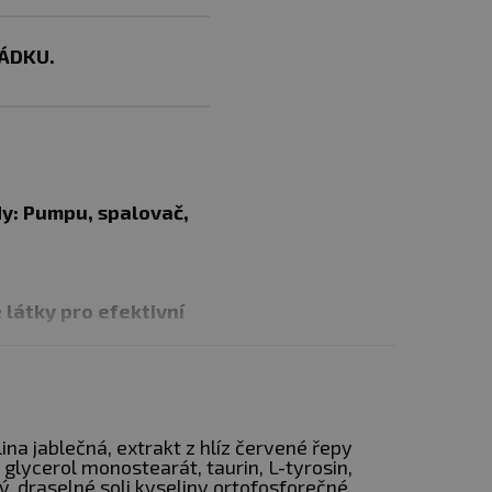
ÁDKU.
y: Pumpu, spalovač,
 látky pro efektivní
možné pre-workouty mi tyto
ožnost vytvořit vlastní
elina jablečná, extrakt z hlíz červené řepy
 glycerol monostearát, taurin, L-tyrosin,
ný, draselné soli kyseliny ortofosforečné,