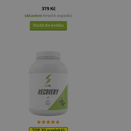
379 Kč
skladem
ihned k expedici
Vložit do košíku
ch buněk. Přispívá k
 biogenní látka, která
kognitivních funkcí tzv.
ozku, protože přispívá ke
alinu a dopaminu
oustředění a pozornost a
 (NO). Funguje v synergii
TOP 30 produktů