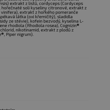
nsis) extrakt z listů, cordyceps (Cordyceps
 hořečnaté soli kyseliny citronové, extrakt z
 vinifera), extrakt z hořkého pomeranče
spékavá látka (oxi křemičitý), sladidla
sidy ze stévie), kofein bezvodý, kyselina L-
ene rhodiola (Rhodiola rosea), Cognizin®
chlorid, nikotinamid, extrakt z plodů z
®, Piper nigrum).
lát se podílí na zvyšování
liny mléčné a čpavku
alů.
odilataci (rozšíření cév).