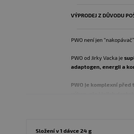
VÝPRODEJ Z DŮVODU PO
PWO není jen “nakopávač”
PWO od Jirky Vacka je
sup
adaptogen, energii a ko
PWO je komplexní před tr
výkon, ale i jejich dost
„Všechny látky jsou zde o
látky a jejich vzájemná sy
produkt, byla to velká výz
Složení v 1 dávce 24 g