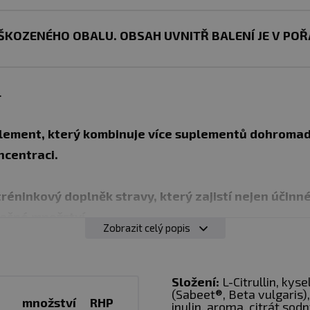
ŠKOZENÉHO OBALU. OBSAH UVNITŘ BALENÍ JE V POŘ
.
lement, který kombinuje více suplementů dohromad
ncentraci.
éninkový doplněk stravy, který zajistí nejen účinné
atečné množství.
Zobrazit celý popis
bsažené proto, že za celé ty roky, co jsem zkoušel vše
nergie, vykrystalizovaly jako nejvhodnější a když byla m
Složení:
L-Citrullin, kys
(Sabeet®, Beta vulgaris),
va.“
množství
RHP
inulin, aroma, citrát sod