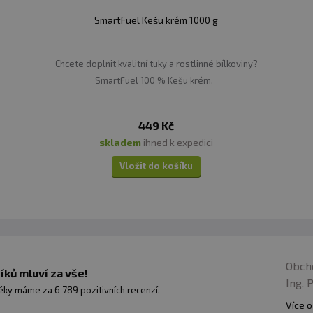
SmartFuel Kešu krém 1000 g
yšuje ostražitost, soustředění, náladu a energii při inte
Chcete doplnit kvalitní tuky a rostlinné bílkoviny?
SmartFuel 100 % Kešu krém.
ící z kůry hořkého pomeranče. Při užívání synefrinu doch
449 Kč
e, potlačení chuti k jídlu, zvýšení metabolické obrátky
skladem
ihned k expedici
drenergních receptorů (beta-3). Tím dochází ke stimula
Vložit do košíku
 termogeneze a zrychlení bazálního metabolismu.
e
innými sloučeninami zvanými polyfenoly, z nichž nejvíce 
Obch
ptimalizuje hladinu glukózy v krvi, podporuje činnost ka
ků mluví za vše!
Ing. 
a metabolismu lipidů (tuků).
ky máme za 6 789 pozitivních recenzí.
Více o