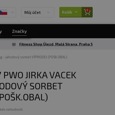
0
Košík
Můj účet
y
Značky
Fitness Shop Újezd, Malá Strana, Praha 5
 g - jahodový sorbet VÝPRODEJ (POŠK.OBAL)
 PWO JIRKA VACEK
HODOVÝ SORBET
POŠK.OBAL)
ikdo nehodnotil