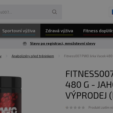
Sportovní výživa
Zdravá výživa
Fitness doplňk
Slevy po registraci, množstevní slevy
y
Anabolizéry před tréninkem
Fitness007 PWO Jirka Vacek 480
FITNESS007
480 G - JA
VÝPRODEJ (
Produkt zatím n