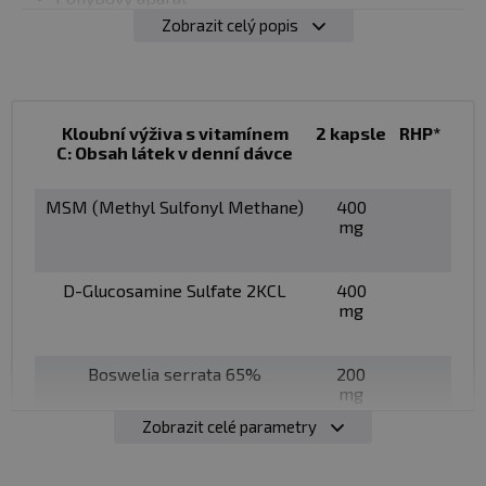
Celkové posílení kondice
Zobrazit celý popis
Podporu kloubní chrupavky
Normální stav kloubů a kostí
Doporučené dávkování:
Kloubní výživa s vitamínem
2 kapsle
RHP*
C: Obsah látek v denní dávce
kloubní výživa s vitamínem C:
1 kapsle 2x denně,
nejlépe mezi jídly
MSM (Methyl Sulfonyl Methane)
400
mg
kyselina hyaluronová:
1 kapsle 2x denně, nejlépe
mezi jídly
D-Glucosamine Sulfate 2KCL
400
Balení:
60 kapslí + 60 kapslí
mg
Dávka:
2 + 2 kapsle
Boswelia serrata 65%
200
mg
Počet dávek v balení:
30
Zobrazit celé parametry
Extrakt z kůry Bílé vrby
100mg
Minimální trvanlivost:
viz obal