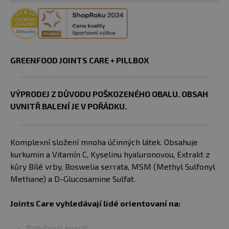
GREENFOOD JOINTS CARE + PILLBOX
VÝPRODEJ Z DŮVODU POŠKOZENÉHO OBALU. OBSAH
UVNITŘ BALENÍ JE V POŘÁDKU.
Komplexní složení mnoha účinných látek. Obsahuje
kurkumin a Vitamín C, Kyselinu hyaluronovou, Extrakt z
kůry Bílé vrby, Boswelia serrata, MSM (Methyl Sulfonyl
Methane) a D-Glucosamine Sulfat.
Joints Care vyhledávají lidé orientovaní na:
Pohybový aparát