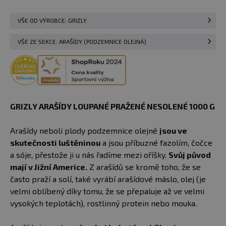
VŠE OD VÝROBCE: GRIZLY
VŠE ZE SEKCE: ARAŠÍDY (PODZEMNICE OLEJNÁ)
GRIZLY ARAŠÍDY LOUPANÉ PRAŽENÉ NESOLENÉ 1000 G
Arašídy neboli plody podzemnice olejné
jsou ve
skutečnosti luštěninou
a jsou příbuzné fazolím, čočce
a sóje, přestože ji u nás řadíme mezi oříšky.
Svůj původ
mají v Jižní Americe.
Z arašídů se kromě toho, že se
často praží a solí, také vyrábí arašídové máslo, olej (je
velmi oblíbený díky tomu, že se přepaluje až ve velmi
vysokých teplotách), rostlinný protein nebo mouka.