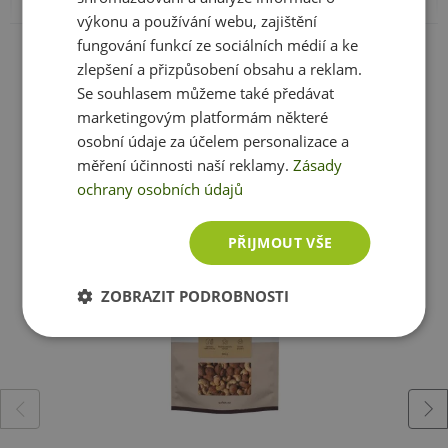
Balení:
z toho cukry:
1000 g
5,4 g
výkonu a používání webu, zajištění
Zobrazit celé parametry
fungování funkcí ze sociálních médií a ke
Vláknina:
0 g
Minimální trvanlivost:
Viz. obal
zlepšení a přizpůsobení obsahu a reklam.
Bílkoviny:
28 g
Se souhlasem můžeme také předávat
Upozornění:
Skladujte na temném, chladném a suchém
Sůl:
0 g
marketingovým platformám některé
místě. Nevystavujte přímému slunečnímu záření.
osobní údaje za účelem personalizace a
Chraňte před mrazem. Výrobce neručí za vady vzniklé
Ještě jste si nevybrali?
měření účinnosti naší reklamy.
Zásady
nevhodným skladováním a použitím.
ochrany osobních údajů
Složení: arašídy
loupané pražené, slunečnicový olej.
Doporučujeme vám podobné produkty
Upozornění pro alergiky:
Alergeny ve složení
Může obsahovat stopy skořápkových plodů.
PŘIJMOUT VŠE
produktu
tučně
zvýrazněný.
ZOBRAZIT PODROBNOSTI