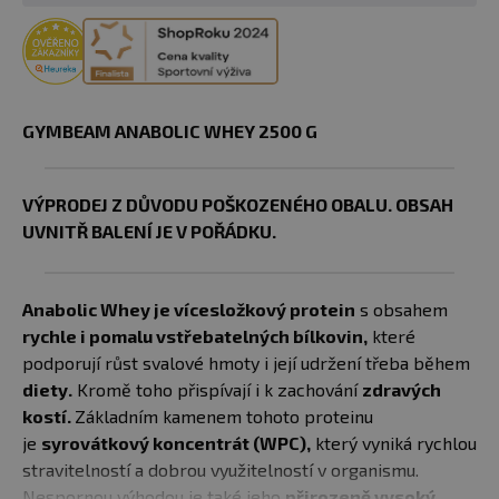
GYMBEAM ANABOLIC WHEY 2500 G
VÝPRODEJ Z DŮVODU POŠKOZENÉHO OBALU. OBSAH
UVNITŘ BALENÍ JE V POŘÁDKU.
Anabolic Whey je vícesložkový protein
s obsahem
rychle i pomalu vstřebatelných bílkovin,
které
podporují růst svalové hmoty i její udržení třeba během
diety.
Kromě toho přispívají i k zachování
zdravých
kostí.
Základním kamenem tohoto proteinu
je
syrovátkový koncentrát (WPC),
který vyniká rychlou
stravitelností a dobrou využitelností v organismu.
Nespornou výhodou je také jeho
přirozeně vysoký