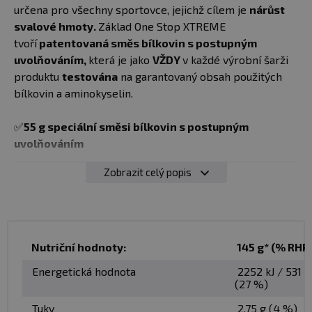
určena pro všechny sportovce, jejichž cílem je
nárůst
svalové hmoty.
Základ One Stop XTREME
tvoří
patentovaná směs bílkovin s postupným
uvolňováním,
která je jako
VŽDY
v každé výrobní šarži
produktu
testována
na garantovaný obsah použitých
bílkovin a aminokyselin.
✅
55 g speciální směsi bílkovin s postupným
uvolňováním
Zobrazit celý popis
Pravděpodobně nejsofistikovanější směs bílkovin a
aminokyselin, která byla doposud vyvinuta. Základ tvoří
kombinace
špičkové syrovátkové bílkoviny, nativní
syrovátkové bílkoviny a micelárního kaseinu.
Rychlé
zdroje aminokyselin jsou vůči zdrojům s postupným
Nutriční hodnoty:
145 g* (% RHP
uvolňováním v optimalizovaném poměru
3,35:1,
tedy
Energetická hodnota
2252 kJ / 531 k
přesně tak jak je to pro svalová vlákna nejvhodnější.
(27 %)
Tuky
2,75 g (4 %)
Pouze špičková kvalita:
One Stop XTREME neobsahuje