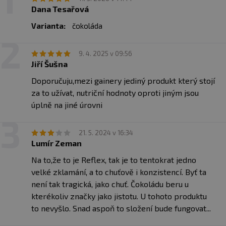
Chrom
51 µg (126 %)
Dana Tesařová
Se 100% RHP všech důležitých vitamínů (pozn. pro 2
DeltaGold® tokotrienoly
7,5 mg (62,5 %
Varianta:
čokoláda
dávky denně) je One Stop XTREME naprostým unikátem
BCAA
10 320 mg
mezi formulemi all-in-one.
9. 4. 2025 v 09:56
Kreatin Creapure®
5 000mg
Jiří Šušna
✅Bisglycinát zinečnatý, bisglycinát hořečnatý a
L-Leucin (volná forma)
3 000 mg
oves Avena Sativa
Doporučuju,mezi gainery jediný produkt který stojí
Glutaminové peptidy
za to užívat, nutriční hodnoty oproti jiným jsou
10 000 mg
Současná legislativní opatření EU nám neumožňují
úplně na jiné úrovni
Betain bezvodý
2 600 mg
popisovat výhody této kombinace, nicméně vlastní
zkušenost Vám dá jednoznačnou odpověď..
Beta Alanin
1 800 mg
21. 5. 2024 v 16:34
Lumír Zeman
L-Taurin
1 500 mg
✅Obsahuje stabilní probiotické kultury a trávící
Na to,že to je Reflex, tak je to tentokrat jedno
komplex enzymů Digezyme®
145 mg
enzymy
velké zklamání, a to chuťově i konzistencí. Byť ta
(alfa amyláza, neutrální proteáza,
celuláza, laktáza, lipáza)
není tak tragická, jako chuť. Čokoládu beru u
Probiotické kultury a komplex enzymů
kterékoliv značky jako jistotu. U tohoto produktu
Cholin
100 mg
Digezyme® napomáhá při trávení a vstřebávání živin.
to nevyšlo. Snad aspoň to složení bude fungovat...
Další složkou je BioPerine®, který zvyšuje využitelnost
Piperine Bioperine®
5 mg
jednotlivých ergogenů.