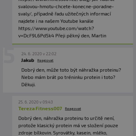
hydrochlorid (vitamín B1), riboflavin (vitamín B2),
pikolinát chromitý, kyselina pteryolmonoglutamová
svalovou-hmotu-chcete-konecne-poradne-
(vitamín B9), Dbiotin (vitamín B7), methylkobalamin
svaly/, případně řadu užitečných informací
(vitamín B12).
najdete i na našem Youtube kanále
https://www.youtube.com/watch?
v=DcF9L6Pd5k4 Přeji pěkný den, Martin
24. 6. 2020 v 22:02
Jakub
Reagovat
Dobrý den, může toto být náhražka proteinu?
Nebo mám brát po tréninku protein i toto?
Děkuji.
25. 6. 2020 v 09:43
Tereza Fitness007
Reagovat
Dobrý den, náhražka proteinu to určitě není,
protože klasický protein má ve složení pouze
zdroje bílkovin. Syrovátky, kasein, mléko,