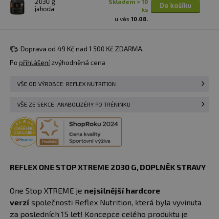
2030 g
skladem > 10
Do košíku
jahoda
ks
u vás
10.08.
Doprava od 49 Kč nad 1 500 Kč ZDARMA.
Po
přihlášení
zvýhodněná cena
VŠE OD VÝROBCE: REFLEX NUTRITION
VŠE ZE SEKCE: ANABOLIZÉRY PO TRÉNINKU
REFLEX ONE STOP XTREME 2030 G, DOPLNĚK STRAVY
One Stop XTREME je
nejsilnější hardcore
verzí
společnosti Reflex Nutrition, která byla vyvinuta
za posledních 15 let! Koncepce celého produktu je