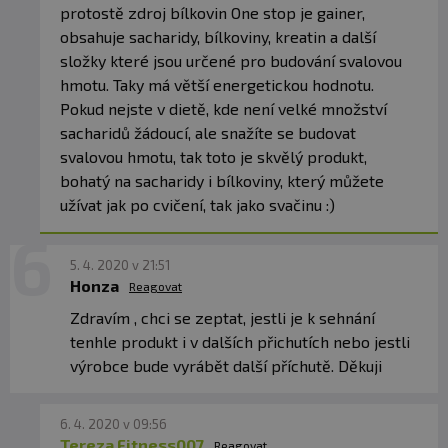
protostě zdroj bílkovin One stop je gainer,
obsahuje sacharidy, bílkoviny, kreatin a další
složky které jsou určené pro budování svalovou
hmotu. Taky má větší energetickou hodnotu.
Pokud nejste v dietě, kde není velké množství
sacharidů žádoucí, ale snažíte se budovat
svalovou hmotu, tak toto je skvělý produkt,
bohatý na sacharidy i bílkoviny, který můžete
užívat jak po cvičení, tak jako svačinu :)
5. 4. 2020 v 21:51
Honza
Reagovat
Zdravím , chci se zeptat, jestli je k sehnání
tenhle produkt i v dalších přichutích nebo jestli
výrobce bude vyrábět další příchutě. Děkuji
6. 4. 2020 v 09:56
Tereza Fitness007
Reagovat