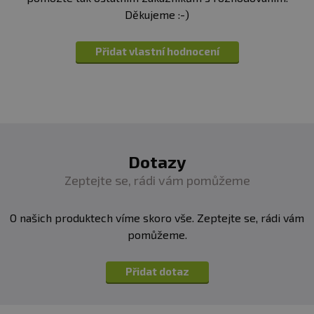
dětí! není vhodné těhotné a kojící ženy. Skladujte v suchu
Děkujeme :-)
a při teplotě do 25 °C. Nevystavujte přímému
slunečnímu záření. Chraňte před mrazem. Výrobce
Přidat vlastní hodnocení
neručí za vady vzniklé nevhodným skladováním a
použitím.
Upozornění pro alergiky:
Alergeny ve složení
produktu
tučně
zvýrazněný.
Dotazy
Zeptejte se, rádi vám pomůžeme
O našich produktech víme skoro vše. Zeptejte se, rádi vám
pomůžeme.
Přidat dotaz