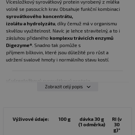
2000 g
Hlídat
Vícesložkový syrovátkový protein vyrobený z mléka
Momentálně
banán
dostupnost
volně se pasoucích krav. Obsahuje funkční kombinaci
nedostupné
syrovátkového
koncentrátu,
1 699 Kč
2000 g
izolátu a hydrolyzátu
, díky čemuž má v organismu
Hlídat
Momentálně
bez příchuti
dostupnost
skvělou využitelnost. Navíc je lehce stravitelný, a to i
nedostupné
zásluhou přidaného
komplexu trávicích enzymů
Digezyme®
. Snadno tak pomůže s
příjmem bílkovin, které jsou důležité pro růst a
udržení svalové hmoty i normálního stavu kostí.
✅ vícesložkový syrovátkový protein
Zobrazit celý popis
✅ je vyroben z mléka volně se pasoucích krav
✅ tvoří jej syrovátkový koncentrát, izolát a
hydrolyzát
✅ má 74,8% podíl bílkovin
✅ v jedné porci obsahuje 22,4 g bílkovin
Výživové údaje:
100 g
dávka 30 g
RI (v
✅ obsahuje všechny esenciální aminokyseliny
(1 odměrka)
30
g)*
včetně BCAA