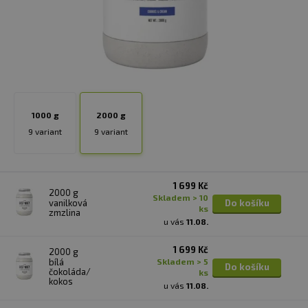
1000 g
2000 g
9 variant
9 variant
1 699 Kč
2000 g
skladem > 10
vanilková
Do košíku
ks
zmzlina
u vás
11.08.
1 699 Kč
2000 g
bílá
skladem > 5
Do košíku
čokoláda/
ks
kokos
u vás
11.08.