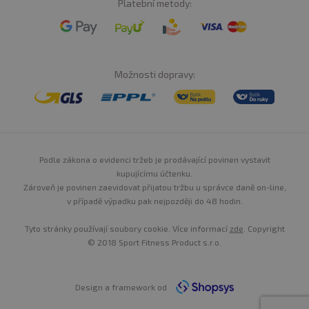
Platební metody:
Příchuť Gourmet Vanilla:
Syrovátkové proteiny 93 %
[
syrovátkový proteinový koncentrát
(mléko)
,
syrovátkový proteinový izolát
(mléko)
,
syrovátkový proteinový hydrolyzát
(mléko)
], aroma, minerální látky (hořečnaté soli kyseliny
Možnosti dopravy:
citronové, oxid zinečnatý), vitamíny [vitamín e (dl-alfa-
tokoferylacetát), vitamín b6 (pyridoxinhydrochlorid)],
trávicí enzymy digezyme® (alfa-amyláza, proteáza,
laktáza, lipáza, celuláza), bromelain, zahušťovadlo
(xanthanová guma), barvivo (kurkumin), sladidla
(sukralóza, glykozidy steviolu ze stévie).
Podle zákona o evidenci tržeb je prodávající povinen vystavit
kupujícímu účtenku.
Zároveň je povinen zaevidovat přijatou tržbu u správce daně on-line,
v případě výpadku pak nejpozději do 48 hodin.
Tyto stránky používají soubory cookie. Více informací
zde
. Copyright
© 2018 Sport Fitness Product s.r.o.
Design a framework od