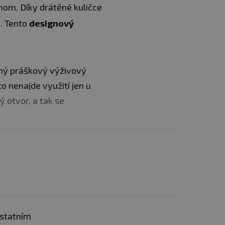
dnom. Díky drátěné kuličce
. Tento
designový
iný práškový výživový
to nenajde využití jen u
 otvor, a tak se
ude velmi rád
proteinových šejkrech a
u kuličku, která
 divit, jak jste dosud bez
at i kotrmelce.
Ani kapka
ostatním