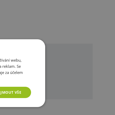
žívání webu,
a reklam. Se
je za účelem
omůžeme.
IJMOUT VŠE