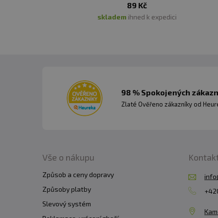
89 Kč
skladem
ihned k expedici
98 % Spokojených zákazní
Zlaté Ověřeno zákazníky od Heuré
Vše o nákupu
Kontak
Způsob a ceny dopravy
info
Způsoby platby
+420
Slevový systém
Kam