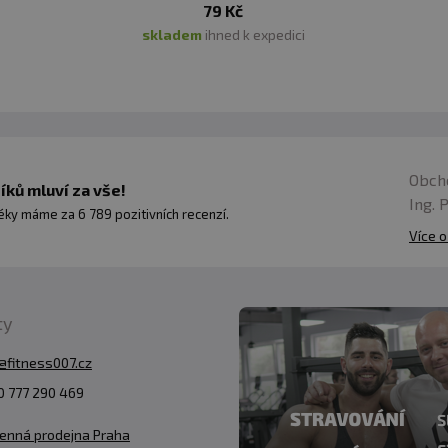
79 Kč
skladem
ihned k expedici
Obch
ků mluví za vše!
Ing. 
ky máme za 6 789 pozitivních recenzí.
Více o
ty
@fitness007.cz
 777 290 469
enná prodejna Praha