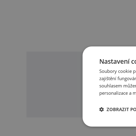
Šejkr Sportmixer All-Bl
praktický objem 7
bezpečný uzávěr
perfektně rozmíchá
Nastavení c
jednoduše se čistí
Soubory cookie p
má pogumovaný ú
zajištění fungová
má široké hrdlo
souhlasem můžem
O našic
je vyroben z kvalit
personalizace a m
ZOBRAZIT P