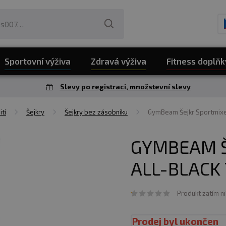
Sportovní výživa
Zdravá výživa
Fitness doplňk
Slevy po registraci, množstevní slevy
ití
Šejkry
Šejkry bez zásobníku
GymBeam Šejkr Sportmixer
GYMBEAM Š
ALL-BLACK 
Produkt zatím n
Prodej byl ukončen