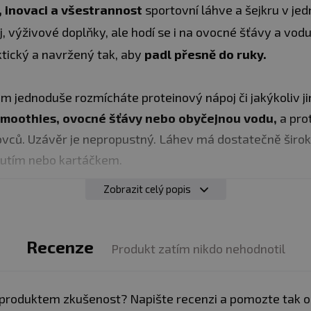
, inovaci a všestrannost
sportovní láhve a šejkru v je
 výživové doplňky, ale hodí se i na ovocné šťávy a vodu
tický a navržený tak, aby
padl přesně do ruky.
m jednoduše rozmícháte proteinový nápoj či jakýkoliv j
smoothies, ovocné šťávy nebo obyčejnou vodu,
a pro
ovců. Uzávěr je nepropustný. Láhev má dostatečně široký
utím nebo kartáčkem.
Zobrazit celý popis
en s dávkou stylu, inovace a všestrannosti. Proto
vás b
 a náročném životním stylu.
Rozlučte se s hrudkami v 
konzistenci svých drinků.
Recenze
Náš systém používá drátěno
Produkt zatím nikdo nehodnotil
ráškový nápoj. Uzávěr je překvapivě užitečný a budete se
lahve pořádně zašroubujte, uzávěr zatlačte a můžete děl
produktem zkušenost? Napište recenzi a pomozte tak 