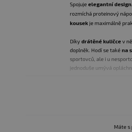
Spojuje
elegantní design
rozmíchá proteinový nápoj,
kousek
je maximálně prak
Díky
drátěné kuličce
v ně
doplněk. Hodí se také
na 
sportovců, ale i u nesport
jednoduše umývá opláchn
Šejkr Sportmixer byl navrž
doprovázet při aktivním
přivítejte
úžasně hladkou 
rozmíchá nahladko každý p
něj mohli existovat. Víko 
Máte s 
nevyteče.