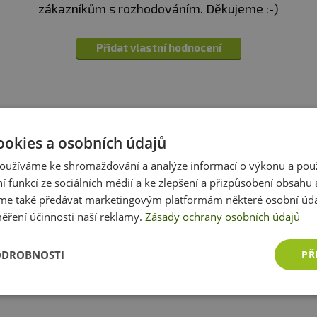
zákazníkům s rozhodováním. Děkujeme :-)
ack a jeho výhody
Přidat vlastní hodnocení
60 ml
 jakékoliv práškové nápoje
ookies a osobních údajů
Dotazy
Zeptejte se, rádi vám pomůžeme
oužíváme ke shromažďování a analýze informací o výkonu a pou
chyt
ní funkcí ze sociálních médií a ke zlepšení a přizpůsobení obsahu 
e také předávat marketingovým platformám některé osobní úda
h produktech víme skoro vše. Zeptejte se, rádi vám p
ního plastu bez BPA a ftalátů
ěření účinnosti naší reklamy.
Zásady ochrany osobních údajů
Přidat dotaz
ODROBNOSTI
PŘ