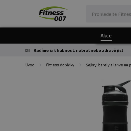
Akce
Radíme jak hubnout, nabrat nebo zdravě jíst
Úvod
Fitness doplňky
Šejkry, barely a lahve na p