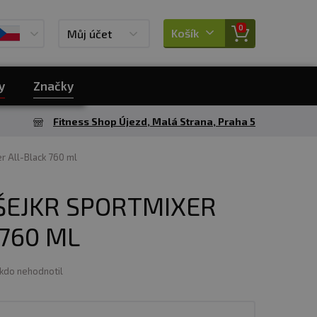
0
Košík
Můj účet
y
Značky
Fitness Shop Újezd, Malá Strana, Praha 5
 All-Black 760 ml
EJKR SPORTMIXER
760 ML
ikdo nehodnotil