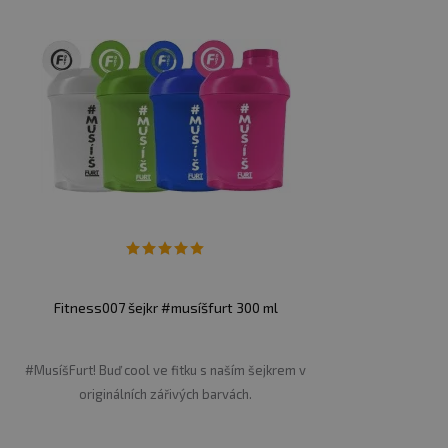
Fitness007 šejkr #musíšfurt 300 ml
#MusíšFurt! Buď cool ve fitku s naším šejkrem v
originálních zářivých barvách.