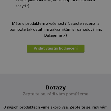
Salámová svačina:
vepřové maso, slanina, sůl,
zasytí :)
dextróza, koření, extrakty koření, červená řepa, kouřové
aroma konzervant: dusitan sodný, antioxidant: kyselina
askorbová
Máte s produktem zkušenost? Napište recenzi a
Steak Bar Original:
Hovězí maso 77%, zvlhčovadl:
pomozte tak ostatním zákazníkům s rozhodováním.
glycerol, mořská sůl, směs koření, přírodní aroma
Děkujeme :-)
Přidat vlastní hodnocení
Dotazy
Zeptejte se, rádi vám pomůžeme
O našich produktech víme skoro vše. Zeptejte se, rádi vám