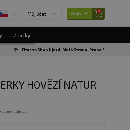
0
Košík
Můj účet
y
Značky
Fitness Shop Újezd, Malá Strana, Praha 5
JERKY HOVĚZÍ NATUR
ikdo nehodnotil