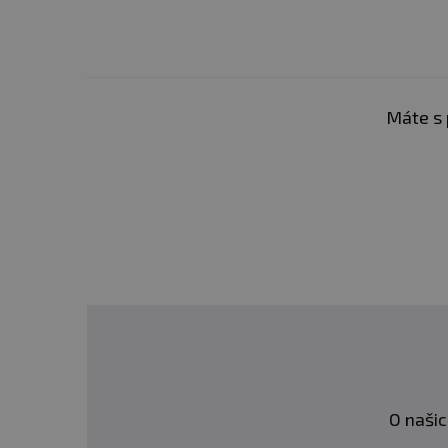
Máte s 
O našic