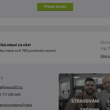
Přidat dotaz
Obch
ků mluví za vše!
Ing. 
ky máme za 6 789 pozitivních recenzí.
Více o
ty
@fitness007.cz
 777 290 469
enná prodejna Praha