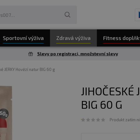
Sportovní výživa
Zdravá výživa
Fitness doplňk
Slevy po registraci, množstevní slevy
ké JERKY Hovězí natur BIG 60 g
JIHOČESKÉ 
BIG 60 G
Produkt zatím n