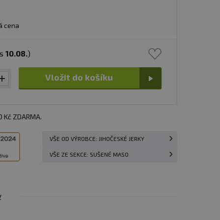
á cena
ás
10.08.
)
Vložit do košíku
00 Kč ZDARMA.
VŠE OD VÝROBCE: JIHOČESKÉ JERKY
VŠE ZE SEKCE: SUŠENÉ MASO
y