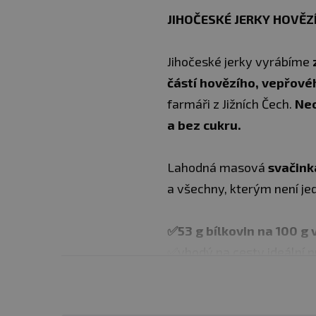
JIHOČESKÉ JERKY HOVĚZÍ
Jihočeské jerky vyrábíme
částí hovězího, vepřové
farmáři z Jižních Čech.
Neo
a bez cukru.
Lahodná masová
svačinka
a všechny, kterým není jedn
✅53 g bílkovin na 100 g
✅vhodý na cesty ideální p
✅neobsahují žádná Éčka, k
✅ze 100% svaloviny