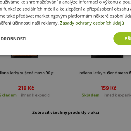
oužíváme ke shromažďování a analýze informací o výkonu a pou
ní funkcí ze sociálních médií a ke zlepšení a přizpůsobení obsahu 
e také předávat marketingovým platformám některé osobní úda
z obal
ěření účinnosti naší reklamy.
Zásady ochrany osobních údajů
ranné atmosféře. Skladujte při pokojové teplotě. Po ote
ODROBNOSTI
PŘ
k na výrobku není na závadu jakosti. Absorbér kyslíku uv
í za vady vzniklé nevhodným skladováním a použitím.
:
Alergeny jsou vyznačeny
tučně
ve složení produktu.
diana Jerky sušené maso 90 g
Indiana Jerky sušené maso 
219 Kč
159 Kč
skladem
ihned k expedici
skladem
ihned k expedi
Zobrazit všechny produkty v akci