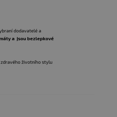
ybraní dodavatelé a
amáty a jsou bezlepkové
zdravého životního stylu
 bez cukru