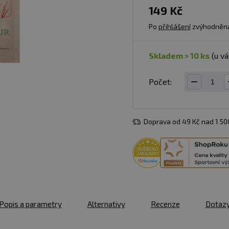
149 Kč
Po
přihlášení
zvýhodněn
skladem > 10 ks
(u v
Počet:
Doprava od 49 Kč nad 1 5
Popis a parametry
Alternativy
Recenze
Dotaz