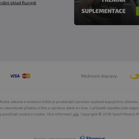
rálni sklad Ruzyně
Možnosti dopravy:
Podle zákona o evidenci tržeb je prodávající povinen vystavit kupujícímu účtenku.
n zaevidovat přijatou tržbu u správce daně on-line, v případě výpadku pak nejpo
y používají soubory cookie. Více informací
zde
. Copyright © 2018 Sport Fitness Pr
Design a framework od