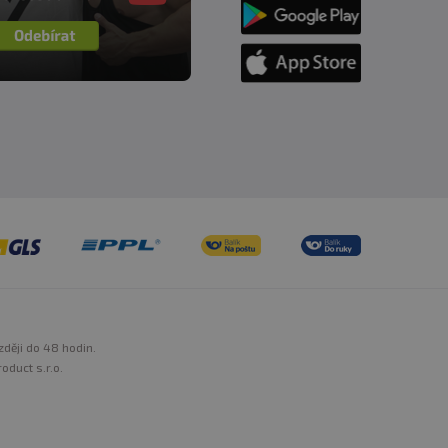
zději do 48 hodin.
oduct s.r.o.