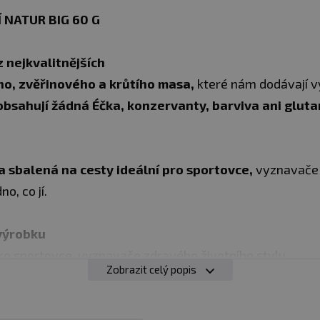
 NATUR BIG 60 G
z nejkvalitnějších
ho, zvěřinového a krůtího masa,
které nám dodávají v
bsahují žádná Éčka, konzervanty, barviva ani glut
 sbalená na cesty ideální pro sportovce,
vyznavače 
o, co jí.
 výrobku
ro sportovce, vyznavače zdravého životního stylu
Zobrazit celý popis
onzervanty, barviva ani glutamáty a jsou bezlepkové a